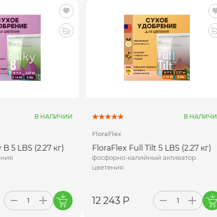
В НАЛИЧИИ
В НАЛИЧ
FloraFlex
 B 5 LBS (2.27 кг)
FloraFlex Full Tilt 5 LBS (2.27 кг)
ения
фосфорно-калийный активатор
цветения
12 243 Р