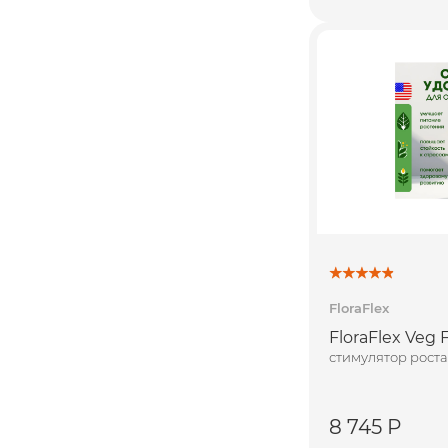
FloraFlex
FloraFlex Veg Fo
стимулятор роста
8 745 Р