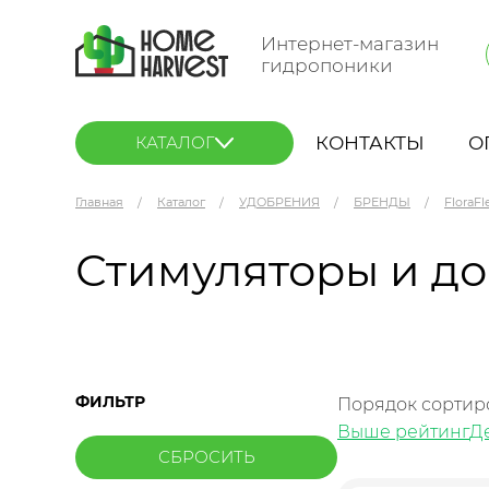
Интернет-магазин
гидропоники
КОНТАКТЫ
О
КАТАЛОГ
Главная
Каталог
УДОБРЕНИЯ
БРЕНДЫ
FloraFl
Стимуляторы и д
ФИЛЬТР
Порядок сортир
Выше рейтинг
Д