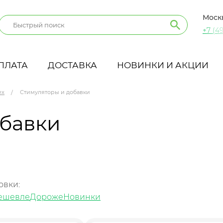
Моск
+7 (49
ПЛАТА
ДОСТАВКА
НОВИНКИ И АКЦИИ
ex
Стимуляторы и добавки
обавки
овки:
ешевле
Дороже
Новинки