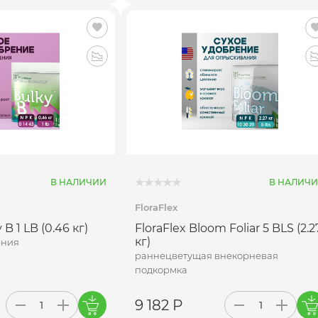
В НАЛИЧИИ
В НАЛИЧ
FloraFlex
 B 1 LB (0.46 кг)
FloraFlex Bloom Foliar 5 BLS (2.2
кг)
ения
раннецветущая внекорневая
подкормка
9 182 Р