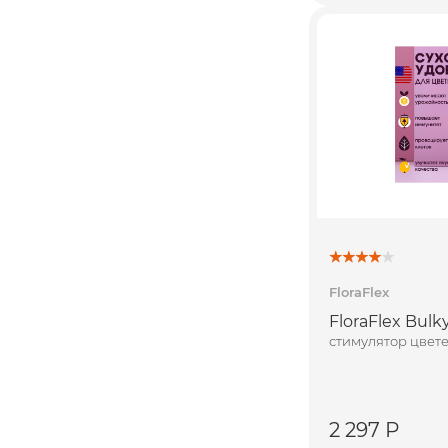
FloraFlex
FloraFlex Bulky
стимулятор цвет
2 297 Р