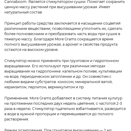
Cannaboom. Является стимулятором сушки. Помогает сохранить
ценную массу растений при высушивании урожая. Имеет
натуральный состав.
Принцип работы средства заключается в насыщении соцветий
различными веществами, позволяющими уплотнить их, сделать
более полновесными и преобразовать часть воды при сушке в
тяжелую массу. Благодаря More Grams сокращается время
полного высушивания урожая, а аромат и свойства продукта
остаются на высоком уровне.
Стимулятор можно применять при грунтовом и гидропонном
выращивании. Его используют при различных методах
выращивания на гидропонике: капельном поливе, культивации
на воде, периодическом затоплении и др. Он совместим с
любыми видами субстратов: кокосом, минеральной ватой,
керамзитом, перлитом, вермикулитом и пр.
Применение. More Grams добавляют в систему питания культур
на протяжении последних двух недель цветения, с частотой 2-3
раза в неделю. Стимулятор тщательно взбалтывается, разводится
в воде в нужной пропорции и перемешивается до полного
растворения.
Режим дозирования. При грунтовом выращивании — 2 мл