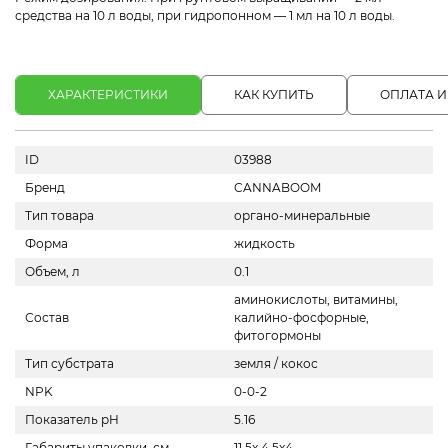
средства на 10 л воды, при гидропонном — 1 мл на 10 л воды.
ХАРАКТЕРИСТИКИ
КАК КУПИТЬ
ОПЛАТА И
ID
03988
Бренд
CANNABOOM
Тип товара
органо-минеральные
Форма
жидкость
Объем, л
0.1
аминокислоты, витамины,
Состав
калийно-фосфорные,
фитогормоны
Тип субстрата
земля / кокос
NPK
0-0-2
Показатель pH
5.16
Габариты упаковки, см
11.5x.4.5x4