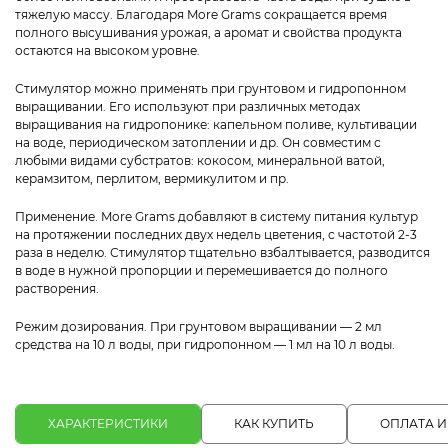
тяжелую массу. Благодаря More Grams сокращается время
полного высушивания урожая, а аромат и свойства продукта
остаются на высоком уровне.
Стимулятор можно применять при грунтовом и гидропонном
выращивании. Его используют при различных методах
выращивания на гидропонике: капельном поливе, культивации
на воде, периодическом затоплении и др. Он совместим с
любыми видами субстратов: кокосом, минеральной ватой,
керамзитом, перлитом, вермикулитом и пр.
Применение. More Grams добавляют в систему питания культур
на протяжении последних двух недель цветения, с частотой 2-3
раза в неделю. Стимулятор тщательно взбалтывается, разводится
в воде в нужной пропорции и перемешивается до полного
растворения.
Режим дозирования. При грунтовом выращивании — 2 мл
средства на 10 л воды, при гидропонном — 1 мл на 10 л воды.
ХАРАКТЕРИСТИКИ
КАК КУПИТЬ
ОПЛАТА И