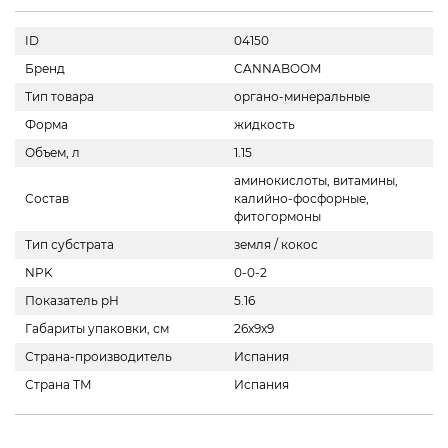
ID
04150
Бренд
CANNABOOM
Тип товара
органо-минеральные
Форма
жидкость
Объем, л
1.15
аминокислоты, витамины,
Состав
калийно-фосфорные,
фитогормоны
Тип субстрата
земля / кокос
NPK
0-0-2
Показатель pH
5.16
Габариты упаковки, см
26x9x9
Страна-производитель
Испания
Страна ТМ
Испания