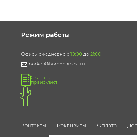
Режим работы
Офисы ежедневно с
10:00
до
21:00
market@homeharvest.ru
Скачать
прайс-лист
Контакты
Реквизиты
Оплата
Дос
По