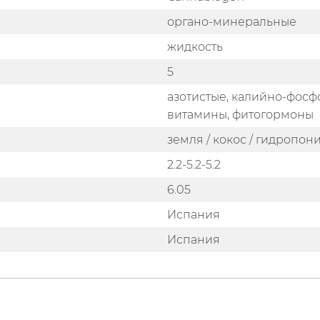
органо-минеральные
жидкость
5
азотистые, калийно-фосф
витамины, фитогормоны
земля / кокос / гидропон
2.2-5.2-5.2
6.05
Испания
Испания