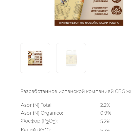
Разработанное испанской компанией CBG ж
Азот (N) Total:
2.2%
Азот (N) Organico:
0.9%
Фосфор (P
O
):
5.2%
2
5
Калий (K
O):
5.2%