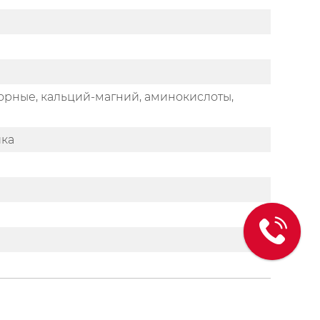
орные, кальций-магний, аминокислоты,
ика