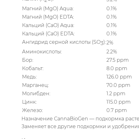
2
Магний (MgO) Aqua:
0.1%
Магний (MgO) EDTA:
0.1%
Кальций (CaO) Aqua:
0.1%
Кальций (CaO) EDTA:
0.1%
Ангидрид серной кислоты (SO
):
2%
3
Аминокислоты:
2.2%
Бор:
27.5 ppm
Кобальт:
8.0 ppm
Медь:
126.0 ppm
Марганец:
70.0 ppm
Молибден:
1.2 ppm
Цинк:
115.0 ppm
Железо:
0.7 ppm
Назначение CannaBioGen — подкормка растени
Заменяет все другие подкормки и удобрения