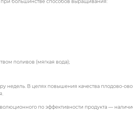
я при большинстве способов выращивания:
твом поливов (мягкая вода);
ару недель. В целях повышения качества плодово-о
я.
еволюционного по эффективности продукта — наличие