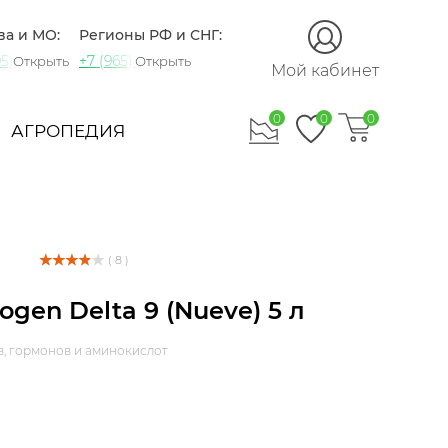
ва и МО:
Регионы РФ и СНГ:
5) 721-60-15
+7 (965) 420-10-10
Открыть
Открыть
Мой кабинет
0
0
0
АГРОПЕДИЯ
( 8 )
ogen Delta 9 (Nueve) 5 л
в, гормонов и аминокислот