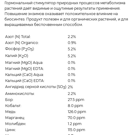
Гормональный стимулятор природных процессов метаболизма
растений даёт видимые и ощутимые результаты применения.
Повышение энзимов оказывает положительное влияние на
биосинтез. Продукт полезен и для органических растений, и для
выращиваемых беспочвенным способом.
Азот (N) Total:
2.2%
Азот (N) Organico:
0.9%
Фосфор (P
O
):
5.2%
2
5
Калий (K
O):
5.2%
2
Магний (MgO) Aqua:
0.1%
Магний (MgO) EDTA:
0.1%
Кальций (CaO) Aqua:
0.1%
Кальций (CaO) EDTA:
0.1%
Ангидрид серной кислоты (SO
):
2%
3
Аминокислоты:
2.2%
Бор:
27.5 ppm
Кобальт:
8.0 ppm
Медь:
126.0 ppm
Марганец:
70.0 ppm
Молибден:
1.2 ppm
Цинк:
115.0 ppm