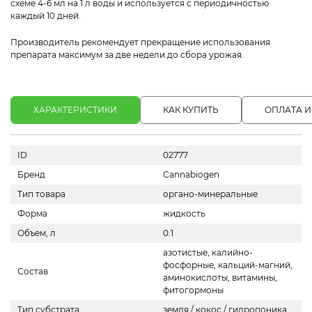
схеме 4-6 мл на 1 л воды и используется с периодичностью
каждый 10 дней.
Производитель рекомендует прекращение использования
препарата максимум за две недели до сбора урожая.
ХАРАКТЕРИСТИКИ
КАК КУПИТЬ
ОПЛАТА И
ID
02777
Бренд
Cannabiogen
Тип товара
органо-минеральные
Форма
жидкость
Объем, л
0.1
азотистые, калийно-
фосфорные, кальций-магний,
Состав
аминокислоты, витамины,
фитогормоны
Тип субстрата
земля / кокос / гидропоника