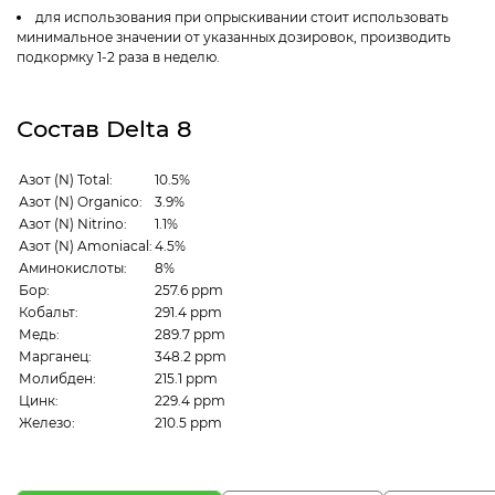
для использования при опрыскивании стоит использовать
минимальное значении от указанных дозировок, производить
подкормку 1-2 раза в неделю.
Состав Delta 8
Азот (N) Total:
10.5%
Азот (N) Organico:
3.9%
Азот (N) Nitrino:
1.1%
Азот (N) Amoniacal:
4.5%
Аминокислоты:
8%
Бор:
257.6 ppm
Кобальт:
291.4 ppm
Медь:
289.7 ppm
Марганец:
348.2 ppm
Молибден:
215.1 ppm
Цинк:
229.4 ppm
Железо:
210.5 ppm