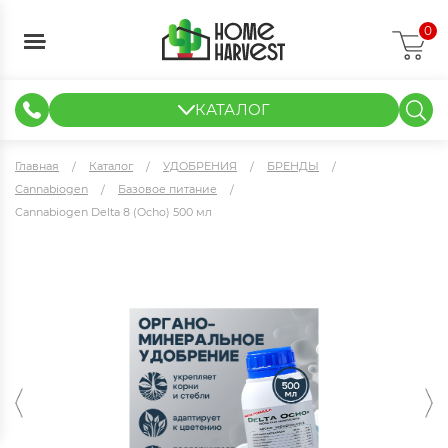
0
КАТАЛОГ
ГИДРОПОНИКА И АЭРОПОНИКА
ИЗМЕРИТЕЛЬНЫЕ ПРИБОРЫ
ТЕНТЫ И ГОТОВЫЕ РЕШЕНИЯ
КЛОНИРОВАНИЕ И РАССАДА
Главная
Каталог
УДОБРЕНИЯ
БРЕНДЫ
Cannabiogen
Базовое питание
Cannabiogen Delta 8 (Ocho) 500 мл
Cannabiogen Delta 8 (Ocho) 500 мл