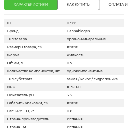
ХАРАКТЕРИСТИКИ
КАК КУПИТЬ
ОПЛАТА И
ID
01966
Бренд
Cannabiogen
Тип товара
органо-минеральные
Размеры товара, см
18x8x8
Форма
жидкость
Объем, л
0.5
Количество компонентов, шт
однокомпонентные
Тип субстрата
земля / кокос / гидропоника
NPK
10.5-0-0
Показатель pH
3.5
Габариты упаковки, см
18x8x8
Вес БРУТТО, кг
0.6
Страна-производитель
Испания
Страна ТМ
Испания