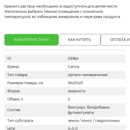
Хранить раствор необходимо в недоступном для детей месте.
Желательно выбрать темное помещение с комнатной
температурой, во избежание замерзания и перегрева продукта.
ХАРАКТЕРИСТИКИ
КАК КУПИТЬ
ОПЛАТА И
ID
03964
Бренд
Canna
Тип товара
органо-минеральные
Размеры товара, см
16x20x23
Форма
жидкость
Объем, л
5
биогумус, биодобавки,
Состав
фульвогуматы
Тип субстрата
земля / кокос / гидропоника
NPK
0-0-0