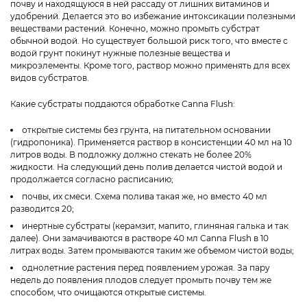
почву и находящуюся в ней рассаду от лишних витаминов и
удобрений. Делается это во избежание интоксикации полезными
веществами растений. Конечно, можно промыть субстрат
обычной водой. Но существует большой риск того, что вместе с
водой грунт покинут нужные полезные вещества и
микроэлементы. Кроме того, раствор можно применять для всех
видов субстратов.
Какие субстраты поддаются обработке Canna Flush:
открытые системы без грунта, на питательном основании
(гидропоника). Применяется раствор в консистенции 40 мл на 10
литров воды. В подложку должно стекать не более 20%
жидкости. На следующий день полив делается чистой водой и
продолжается согласно расписанию;
почвы, их смеси. Схема полива такая же, но вместо 40 мл
разводится 20;
инертные субстраты (керамзит, мапито, глиняная галька и так
далее). Они замачиваются в растворе 40 мл Canna Flush в 10
литрах воды. Затем промываются таким же объемом чистой воды;
однолетние растения перед появлением урожая. За пару
недель до появления плодов следует промыть почву тем же
способом, что очищаются открытые системы.