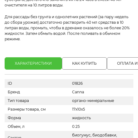
очистителя на 10 литров воды.
Для рассады без грунта и однолетних растений (за пару недель
до сбора урожая) достаточно растворить 40 мл средства в 10
литрах воды, промыть, чтобы в дренаже оказалось не более 20%
жидкости. Затем обмыть водой. После поливать в обычном
режиме.
ХАРАКТЕРИСТИКИ
КАК КУПИТЬ
ОПЛАТА И
ID
01826
Бренд
Canna
Тип товара
органо-минеральные
Размеры товара, см
17х10х5
Форма
жидкость
Объем, л
0.25
биогумус, биодобавки,
Состав