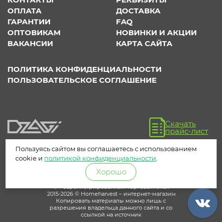
ОПЛАТА
ДОСТАВКА
ГАРАНТИИ
FAQ
ОПТОВИКАМ
НОВИНКИ И АКЦИИ
ВАКАНСИИ
КАРТА САЙТА
ПОЛИТИКА КОНФИДЕНЦИАЛЬНОСТИ
ПОЛЬЗОВАТЕЛЬСКОЕ СОГЛАШЕНИЕ
Скачать
прайс-лист
Пользуясь сайтом вы соглашаетесь с использованием
cookie и
политикой конфиденциальности
.
Хорошо
® – зарегистрированный торговый знак
2015-2026 © Homeharvest – интернет-магазин
Копировать материалы можно лишь с
разрешения владельца данного сайта и со
ссылкой на источник