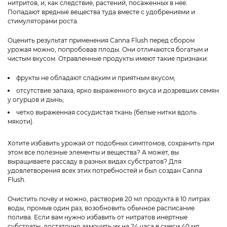
нитритов, и, как следствие, растений, посаженных в нее.
Попадают вредные вещества туда вместе с удобрениями и
стимуляторами роста.
Оценить результат применения Canna Flush перед сбором
урожая можно, попробовав плоды. Они отличаются богатым и
чистым вкусом. Отравленные продукты имеют такие признаки:
фрукты не обладают сладким и приятным вкусом;
отсутствие запаха, ярко выраженного вкуса и дозревших семян
у огурцов и дынь;
четко выраженная сосудистая ткань (белые нитки вдоль
мякоти).
Хотите избавить урожай от подобных симптомов, сохранить при
этом все полезные элементы и вещества? А может, вы
выращиваете рассаду в разных видах субстратов? Для
удовлетворения всех этих потребностей и был создан Canna
Flush.
Очистить почву и можно, растворив 20 мл продукта в 10 литрах
воды, промыв один раз, возобновить обычное расписание
полива. Если вам нужно избавить от нитратов инертные
субстраты, достаточно замочить их на 24 часа в смеси 40 мл