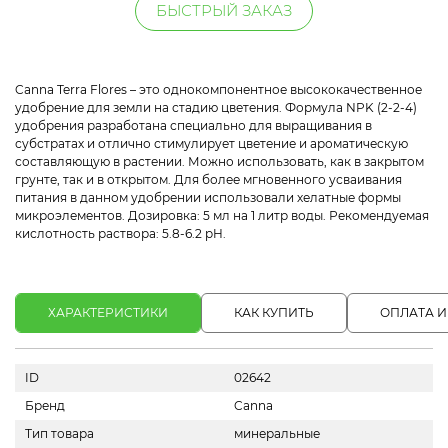
БЫСТРЫЙ ЗАКАЗ
Canna Terra Flores – это однокомпонентное высококачественное
удобрение для земли на стадию цветения. Формула NPK (2-2-4)
удобрения разработана специально для выращивания в
субстратах и отлично стимулирует цветение и ароматическую
составляющую в растении. Можно использовать, как в закрытом
грунте, так и в открытом. Для более мгновенного усваивания
питания в данном удобрении использовали хелатные формы
микроэлементов. Дозировка: 5 мл на 1 литр воды. Рекомендуемая
кислотность раствора: 5.8-6.2 pH.
ХАРАКТЕРИСТИКИ
КАК КУПИТЬ
ОПЛАТА И
ID
02642
Бренд
Canna
Тип товара
минеральные