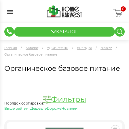
0
КАТАЛОГ
ГИДРОПОНИКА И АЭРОПОНИКА
ИЗМЕРИТЕЛЬНЫЕ ПРИБОРЫ
ТЕНТЫ И ГОТОВЫЕ РЕШЕНИЯ
КЛОНИРОВАНИЕ И РАССАДА
Главная
Каталог
УДОБРЕНИЯ
БРЕНДЫ
Biobizz
Органическое базовое питание
Органическое базовое питание
Фильтры
Порядок сортировки:
Выше рейтинг
Дешевле
Дороже
Новинки