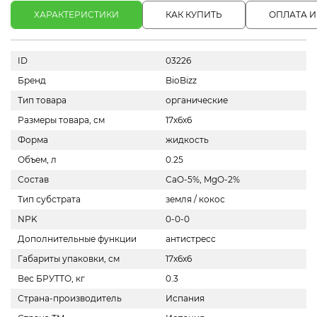
ХАРАКТЕРИСТИКИ
КАК КУПИТЬ
ОПЛАТА И
ID
03226
Бренд
BioBizz
Тип товара
органические
Размеры товара, см
17х6х6
Форма
жидкость
Объем, л
0.25
Состав
СaO-5%, MgO-2%
Тип субстрата
земля / кокос
NPK
0-0-0
Дополнительные функции
антистресс
Габариты упаковки, см
17x6x6
Вес БРУТТО, кг
0.3
Страна-производитель
Испания