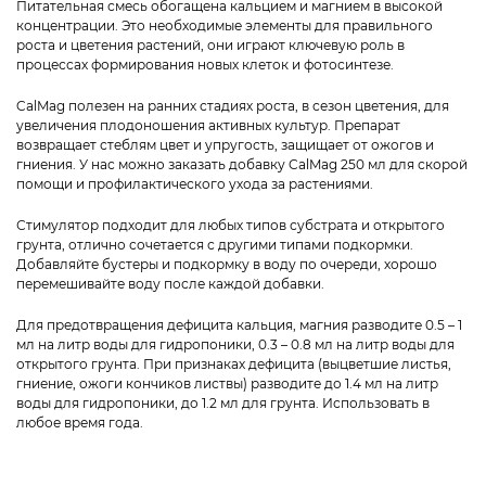
Питательная смесь обогащена кальцием и магнием в высокой
концентрации. Это необходимые элементы для правильного
роста и цветения растений, они играют ключевую роль в
процессах формирования новых клеток и фотосинтезе.
CalMag полезен на ранних стадиях роста, в сезон цветения, для
увеличения плодоношения активных культур. Препарат
возвращает стеблям цвет и упругость, защищает от ожогов и
гниения. У нас можно заказать добавку CalMag 250 мл для скорой
помощи и профилактического ухода за растениями.
Стимулятор подходит для любых типов субстрата и открытого
грунта, отлично сочетается с другими типами подкормки.
Добавляйте бустеры и подкормку в воду по очереди, хорошо
перемешивайте воду после каждой добавки.
Для предотвращения дефицита кальция, магния разводите 0.5 – 1
мл на литр воды для гидропоники, 0.3 – 0.8 мл на литр воды для
открытого грунта. При признаках дефицита (выцветшие листья,
гниение, ожоги кончиков листвы) разводите до 1.4 мл на литр
воды для гидропоники, до 1.2 мл для грунта. Использовать в
любое время года.