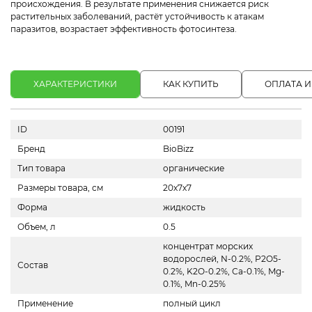
происхождения. В результате применения снижается риск
растительных заболеваний, растёт устойчивость к атакам
паразитов, возрастает эффективность фотосинтеза.
ХАРАКТЕРИСТИКИ
КАК КУПИТЬ
ОПЛАТА И
ID
00191
Бренд
BioBizz
Тип товара
органические
Размеры товара, см
20х7х7
Форма
жидкость
Объем, л
0.5
концентрат морских
водорослей, N-0.2%, P2O5-
Состав
0.2%, K2O-0.2%, Сa-0.1%, Mg-
0.1%, Mn-0.25%
Применение
полный цикл