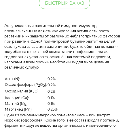
БЫСТРЫЙ ЗАКАЗ
Это уникальный растительный иммуностимулятор,
предназначенный для стимулирования активности роста
растений и их защиты от различных неблагоприятных факторов
при развитии. Одной пол-литровой бутылки хватит на целый
сезон ухода за вашими растениями, будь то обычная домашняя
«клумба» на окне вашей комнаты или профессиональная
гидропонная установка, оснащённая системой подсветки,
насосами и всем прочим необходимым для выращивания
различных культур.
Азот (N):
0.2%
Оксид фосфора (P
O
):
0.2%
2
5
Оксид калия (K
O):
0.2%
2
Кальций (Ca):
0.1%
Магний (Mg):
0.1%
Марганец (Mn):
0.25%
Один из основных макрокомпонентов смеси – концентрат
морских водорослей. Кроме того, в её состав входят протеины,
ферменты и другие вещества органического и минерального