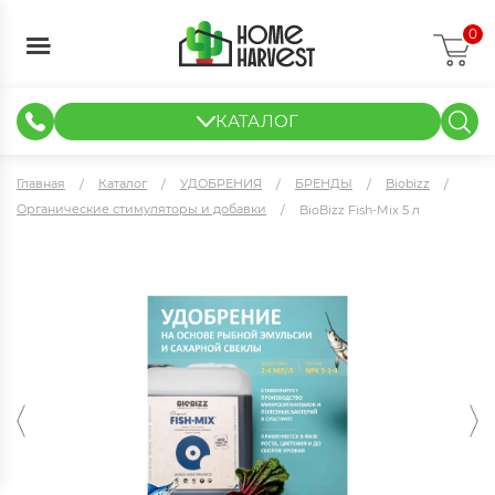
0
КАТАЛОГ
ГИДРОПОНИКА И АЭРОПОНИКА
ИЗМЕРИТЕЛЬНЫЕ ПРИБОРЫ
ТЕНТЫ И ГОТОВЫЕ РЕШЕНИЯ
КЛОНИРОВАНИЕ И РАССАДА
Главная
Каталог
УДОБРЕНИЯ
БРЕНДЫ
Biobizz
Органические стимуляторы и добавки
BioBizz Fish-Mix 5 л
BioBizz Fish-Mix 5 л