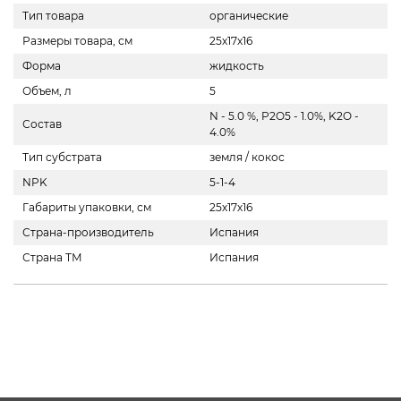
Тип товара
органические
Размеры товара, см
25х17х16
Форма
жидкость
Объем, л
5
N - 5.0 %, P2O5 - 1.0%, K2O -
Состав
4.0%
Тип субстрата
земля / кокос
NPK
5-1-4
Габариты упаковки, см
25х17х16
Страна-производитель
Испания
Страна ТМ
Испания