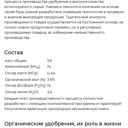
процесса производства удобрений и высокое качество
используемого сырья. Ученые и технологи компании на основе
своей базы знаний разработали новейшие технологии в проверке
и анализе выходящей продукции. Тщательный контроль
производимого товара осуществляется на постоянной основе, не
только новой продуктовой линейки, но и регулярных
производимых товаров, во избежание некачественного
производства.
Состав
Азот общий:
5%
Аммонийный (NH
):
1%
4
Оксид азота (NO
):
0.4%
3
Органический азот (N):
3.6%
Оксид фосфора (P
O
):
1%
2
5
Оксид калия (K
O):
4%
2
Каждый этап производственного процесса полностью
разработан с помощью компьютерной программы и гарантирует
покупателю идеальную однородную органическую смесь.
Органические удобрения, их роль в жизни