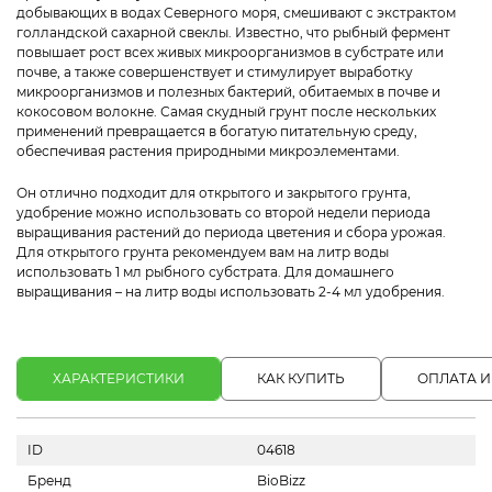
добывающих в водах Северного моря, смешивают с экстрактом
голландской сахарной свеклы. Известно, что рыбный фермент
повышает рост всех живых микроорганизмов в субстрате или
почве, а также совершенствует и стимулирует выработку
микроорганизмов и полезных бактерий, обитаемых в почве и
кокосовом волокне. Самая скудный грунт после нескольких
применений превращается в богатую питательную среду,
обеспечивая растения природными микроэлементами.
Он отлично подходит для открытого и закрытого грунта,
удобрение можно использовать со второй недели периода
выращивания растений до периода цветения и сбора урожая.
Для открытого грунта рекомендуем вам на литр воды
использовать 1 мл рыбного субстрата. Для домашнего
выращивания – на литр воды использовать 2-4 мл удобрения.
ХАРАКТЕРИСТИКИ
КАК КУПИТЬ
ОПЛАТА И
ID
04618
Бренд
BioBizz