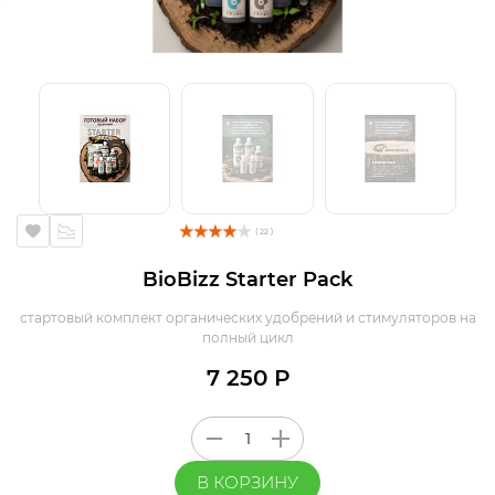
( 22 )
BioBizz Starter Pack
стартовый комплект органических удобрений и стимуляторов на
полный цикл
7 250 Р
В КОРЗИНУ