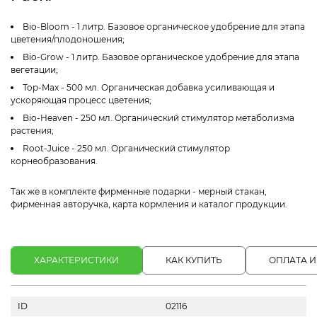
Bio-Bloom - 1 литр. Базовое органическое удобрение для этапа
цветения/плодоношения;
Bio-Grow - 1 литр. Базовое органическое удобрение для этапа
вегетации;
Top-Max - 500 мл. Органическая добавка усиливающая и
ускоряющая процесс цветения;
Bio-Heaven - 250 мл. Органический стимулятор метаболизма
растения;
Root-Juice - 250 мл. Органический стимулятор
корнеобразования.
Так же в комплекте фирменные подарки - мерный стакан,
фирменная авторучка, карта кормления и каталог продукции.
ХАРАКТЕРИСТИКИ
КАК КУПИТЬ
ОПЛАТА И
ID
02116