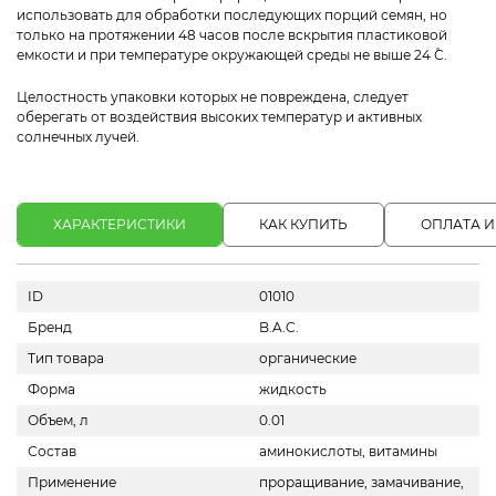
использовать для обработки последующих порций семян, но
только на протяжении 48 часов после вскрытия пластиковой
емкости и при температуре окружающей среды не выше 24 ˚С.
Целостность упаковки которых не повреждена, следует
оберегать от воздействия высоких температур и активных
солнечных лучей.
ХАРАКТЕРИСТИКИ
КАК КУПИТЬ
ОПЛАТА И
ID
01010
Бренд
B.A.C.
Тип товара
органические
Форма
жидкость
Объем, л
0.01
Состав
аминокислоты, витамины
Применение
проращивание, замачивание,