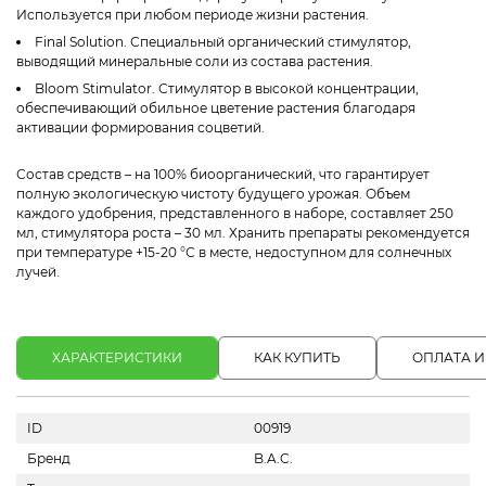
Используется при любом периоде жизни растения.
Final Solution. Специальный органический стимулятор,
выводящий минеральные соли из состава растения.
Bloom Stimulator. Стимулятор в высокой концентрации,
обеспечивающий обильное цветение растения благодаря
активации формирования соцветий.
Состав средств – на 100% биоорганический, что гарантирует
полную экологическую чистоту будущего урожая. Объем
каждого удобрения, представленного в наборе, составляет 250
мл, стимулятора роста – 30 мл. Хранить препараты рекомендуется
при температуре +15-20 °С в месте, недоступном для солнечных
лучей.
ХАРАКТЕРИСТИКИ
КАК КУПИТЬ
ОПЛАТА И
ID
00919
Бренд
B.A.C.