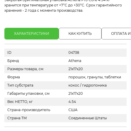
хранится при температуре от +7°С до +30°С. Срок гарантийного
хранения - 2 года с момента производства.
ХАРАКТЕРИСТИКИ
КАК КУПИТЬ
ОПЛАТА И
ID
04738
Бренд
Athena
Размеры товара, см
21x17x20
Форма
порошок, гранулы, таблетки
Тип субстрата
кокос / гидропоника
Габариты упаковки, см
21x17x20
Вес НЕТТО, кг
4.54
Страна-производитель
США
Страна ТМ
Соединенные Штаты