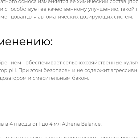
атного осмоса изменяется ее химический состав (по
ти способствует ее качественному улучшению, тако
омендован для автоматических дозирующих систем.
менению:
рением - обеспечивает сельскохозяйственные культ
ятор pH. При этом безопасен и не содержит агрессив
 дозатором и смесительным баком.
в 4 л воды от 1 до 4 мл Athena Balance.
- раз в неделю на протяжение всего периода роста 