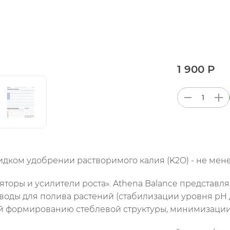
1 900 Р
идком удобрении растворимого калия (K2O) - не мене
торы и усилители роста». Athena Balance представл
ды для полива растений (стабилизации уровня pH д
 формированию стеблевой структуры, минимизации 