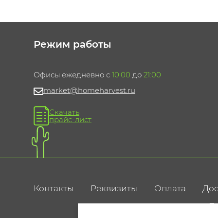
Режим работы
Офисы ежедневно с
10:00
до
21:00
market@homeharvest.ru
Скачать
прайс-лист
Контакты
Реквизиты
Оплата
Дос
По