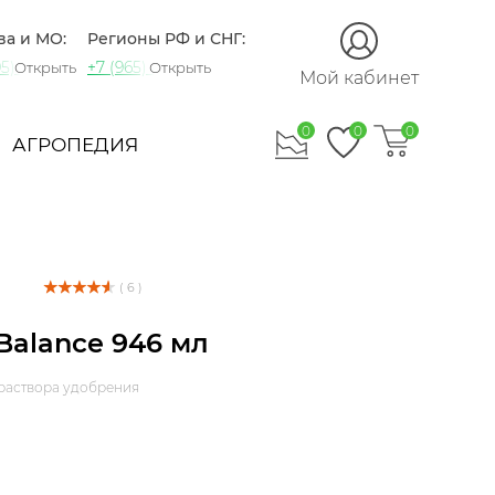
ва и МО:
Регионы РФ и СНГ:
5) 721-60-15
+7 (965) 420-10-10
Открыть
Открыть
Мой кабинет
0
0
0
АГРОПЕДИЯ
( 6 )
Balance 946 мл
раствора удобрения