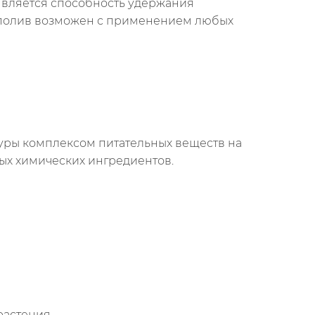
является способность удержания
й полив возможен с применением любых
уры комплексом питательных веществ на
ных химических ингредиентов.
растения.