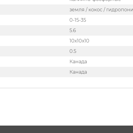
земля / кокос / гидропон
0-15-35
5.6
10x10x10
0.5
Канада
Канада