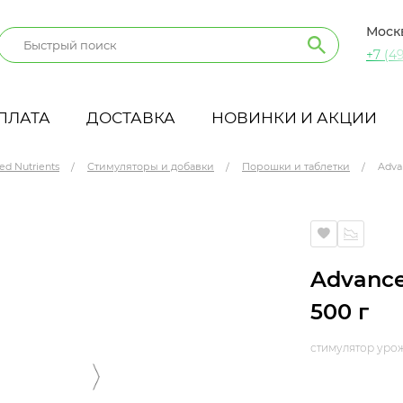
Моск
+7 (49
ПЛАТА
ДОСТАВКА
НОВИНКИ И АКЦИИ
ed Nutrients
Стимуляторы и добавки
Порошки и таблетки
Adva
Advance
500 г
стимулятор уро