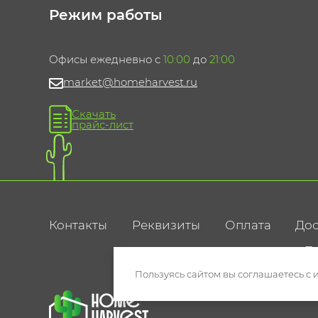
Режим работы
Офисы ежедневно с
10:00
до
21:00
market@homeharvest.ru
Скачать
прайс-лист
Контакты
Реквизиты
Оплата
Дос
По
Пользуясь сайтом вы соглашаетесь с 