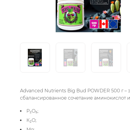
Advanced Nutrients Big Bud POWDER 500 г 
сбалансированное сочетание аминокислот и
P₂O₅;
К₂O;
Mg;