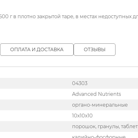
00 г в плотно закрытой таре, в местах недоступных д
ОПЛАТА И ДОСТАВКА
ОТЗЫВЫ
04303
Advanced Nutrients
органо-минеральные
10x10x10
порошок, гранулы, табле
калийно-фосфорные