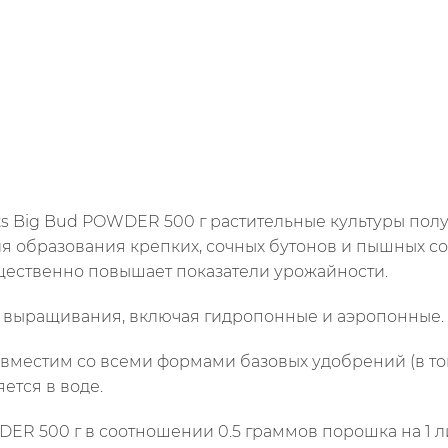
ts Big Bud POWDER 500 г растительные культуры пол
 образования крепких, сочных бутонов и пышных со
щественно повышает показатели урожайности.
х выращивания, включая гидропонные и аэропонные.
овместим со всеми формами базовых удобрений (в том
ется в воде.
ER 500 г в соотношении 0.5 граммов порошка на 1 ли