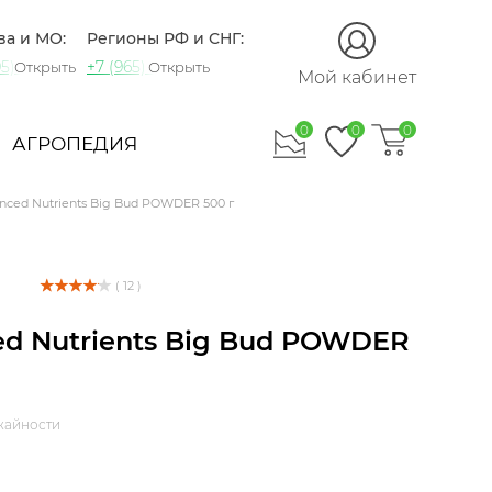
ва и МО:
Регионы РФ и СНГ:
5) 721-60-15
+7 (965) 420-10-10
Открыть
Открыть
Мой кабинет
0
0
0
АГРОПЕДИЯ
nced Nutrients Big Bud POWDER 500 г
( 12 )
d Nutrients Big Bud POWDER
жайности