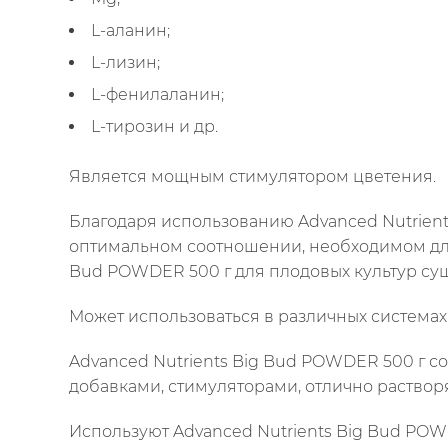
L-аланин;
L-лизин;
L-фенилаланин;
L-тирозин и др.
Является мощным стимулятором цветения.
Благодаря использованию Advanced Nutrien
оптимальном соотношении, необходимом для
Bud POWDER 500 г для плодовых культур су
Может использоваться в различных система
Advanced Nutrients Big Bud POWDER 500 г с
добавками, стимуляторами, отлично растворя
Используют Advanced Nutrients Big Bud POWD