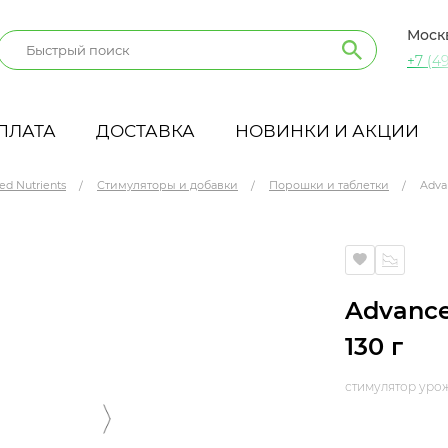
Моск
+7 (49
ПЛАТА
ДОСТАВКА
НОВИНКИ И АКЦИИ
ed Nutrients
Стимуляторы и добавки
Порошки и таблетки
Adva
Advance
130 г
стимулятор уро