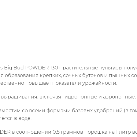
s Big Bud POWDER 130 г растительные культуры пол
 образования крепких, сочных бутонов и пышных со
щественно повышает показатели урожайности.
х выращивания, включая гидропонные и аэропонные.
овместим со всеми формами базовых удобрений (в том
ется в воде.
DER в соотношении 0.5 граммов порошка на 1 литр во