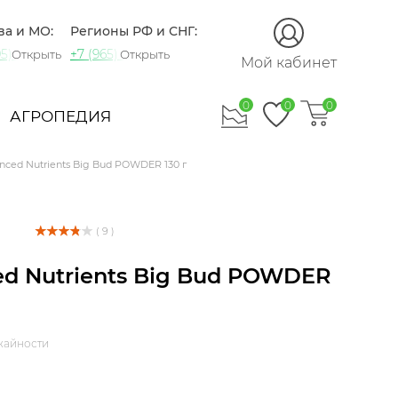
ва и МО:
Регионы РФ и СНГ:
5) 721-60-15
+7 (965) 420-10-10
Открыть
Открыть
Мой кабинет
0
0
0
АГРОПЕДИЯ
nced Nutrients Big Bud POWDER 130 г
( 9 )
d Nutrients Big Bud POWDER
жайности