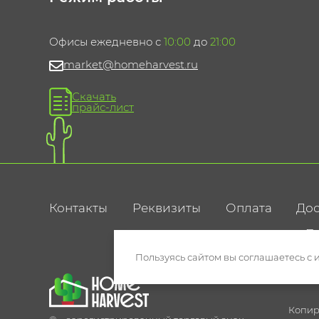
Офисы ежедневно с
10:00
до
21:00
market@homeharvest.ru
Скачать
прайс-лист
Контакты
Реквизиты
Оплата
Дос
По
Пользуясь сайтом вы соглашаетесь с 
Копир