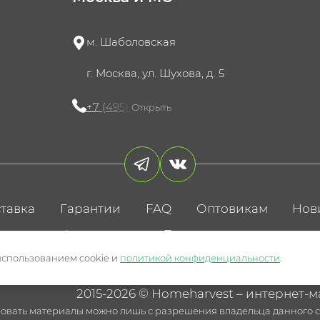
м. Шаболовская
г. Москва, ул. Шухова, д. 5
+7 (495) 721-60-15
Открыть
тавка
Гарантии
FAQ
Оптовикам
Нов
литика конфиденциальности
Пользовательское соглаше
использованием cookie и
политикой конфиденциальности
.
2015-2026 © Homeharvest – интернет-м
овать материалы можно лишь с разрешения владельца данного са