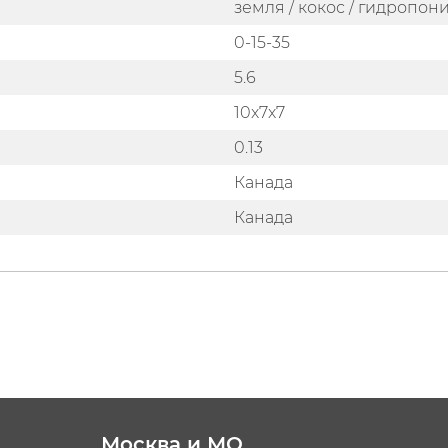
земля / кокос / гидропон
0-15-35
5.6
10x7x7
0.13
Канада
Канада
Москва и МО