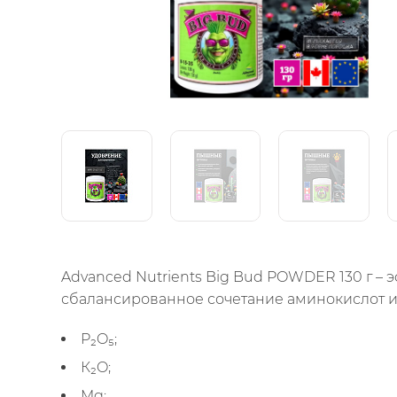
Advanced Nutrients Big Bud POWDER 130 г 
сбалансированное сочетание аминокислот и
P₂O₅;
К₂O;
Mg;