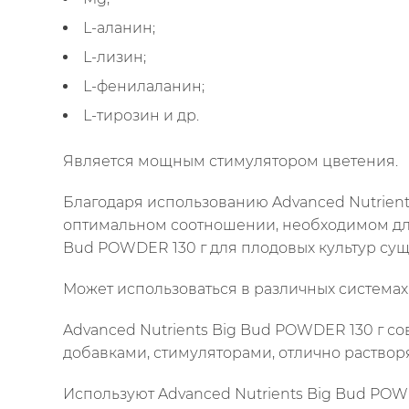
L-аланин;
L-лизин;
L-фенилаланин;
L-тирозин и др.
Является мощным стимулятором цветения.
Благодаря использованию Advanced Nutrient
оптимальном соотношении, необходимом для
Bud POWDER 130 г для плодовых культур су
Может использоваться в различных система
Advanced Nutrients Big Bud POWDER 130 г с
добавками, стимуляторами, отлично растворя
Используют Advanced Nutrients Big Bud POW