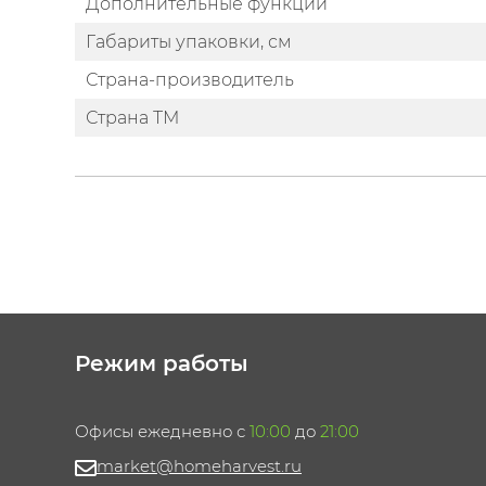
Дополнительные функции
Габариты упаковки, см
Страна-производитель
Страна ТМ
Режим работы
Офисы ежедневно с
10:00
до
21:00
market@homeharvest.ru