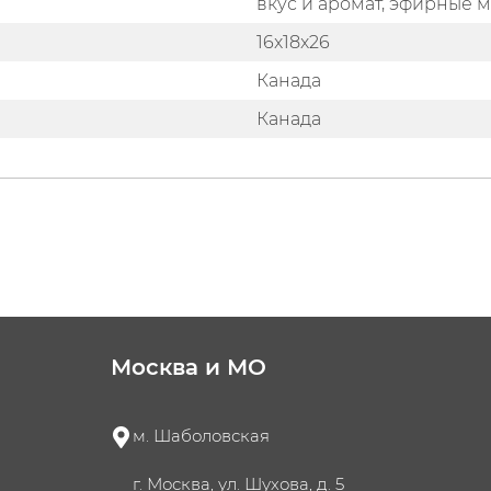
вкус и аромат, эфирные 
16x18x26
Канада
Канада
Москва и МО
м. Шаболовская
г. Москва, ул. Шухова, д. 5