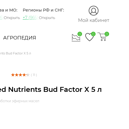
ва и МО:
Регионы РФ и СНГ:
5) 721-60-15
+7 (965) 420-10-10
Открыть
Открыть
Мой кабинет
0
0
0
АГРОПЕДИЯ
nts Bud Factor X 5 л
( 11 )
d Nutrients Bud Factor X 5 л
аботки эфирных масел