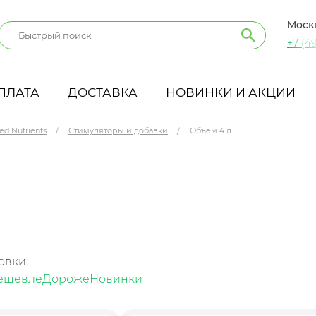
Моск
+7 (49
ПЛАТА
ДОСТАВКА
НОВИНКИ И АКЦИИ
ed Nutrients
Стимуляторы и добавки
Объем 4 л
овки:
ешевле
Дороже
Новинки