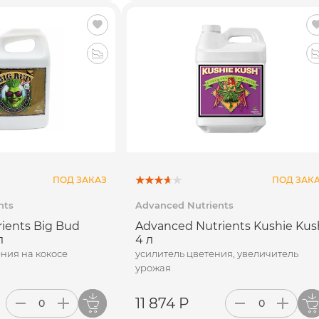
ПОД ЗАКАЗ
ПОД ЗАК
nts
Advanced Nutrients
ients Big Bud
Advanced Nutrients Kushie Kus
л
4 л
ния на кокосе
усилитель цветения, увеличитель
урожая
11 874 Р