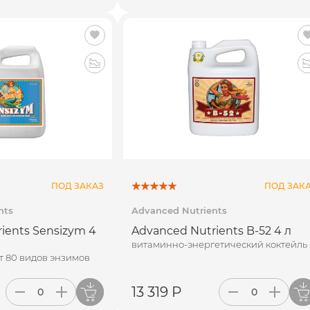
ПОД ЗАКАЗ
ПОД ЗАК
nts
Advanced Nutrients
ients Sensizym 4
Advanced Nutrients B-52 4 л
витаминно-энергетический коктейль
т 80 видов энзимов
13 319 Р