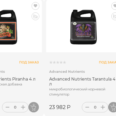
ПОД ЗАКАЗ
ПОД ЗАК
nts
Advanced Nutrients
ients Piranha 4 л
Advanced Nutrients Tarantula 4
л
кая добавка
микробиологический корневой
стимулятор
23 982 Р