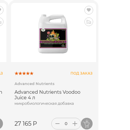
Сейчас сотрудники
не в офисе. Хотите, в выбранное
время мы сами Вам перезвоним?
в
АЗ
ПОД ЗАКАЗ
Advanced Nutrients
h
Advanced Nutrients Voodoo
Жду звонка!
Juice 4 л
микробиологическая добавка
27 165 Р