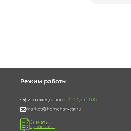
Режим работы
Офисы ежедневно с
10:00
до
21:00
market@homeharvest.ru
Скачать
прайс-лист