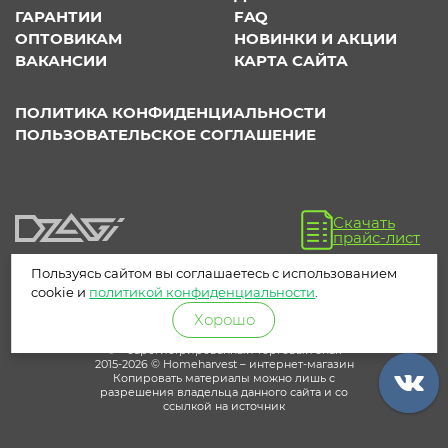
ГАРАНТИИ
FAQ
ОПТОВИКАМ
НОВИНКИ И АКЦИИ
ВАКАНСИИ
КАРТА САЙТА
ПОЛИТИКА КОНФИДЕНЦИАЛЬНОСТИ
ПОЛЬЗОВАТЕЛЬСКОЕ СОГЛАШЕНИЕ
Скачать
прайс-лист
Пользуясь сайтом вы соглашаетесь с использованием
cookie и
политикой конфиденциальности
.
Хорошо
® – зарегистрированный торговый знак
2015-2026 © Homeharvest – интернет-магазин
Копировать материалы можно лишь с
разрешения владельца данного сайта и со
ссылкой на источник