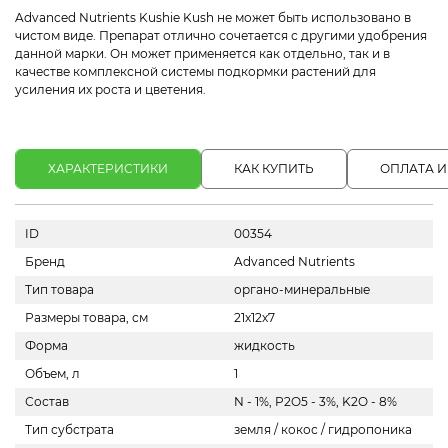
Advanced Nutrients Kushie Kush не может быть использовано в
чистом виде. Препарат отлично сочетается с другими удобрения
данной марки. Он может применяется как отдельно, так и в
качестве комплексной системы подкормки растений для
усиления их роста и цветения.
ХАРАКТЕРИСТИКИ
КАК КУПИТЬ
ОПЛАТА И
ID
00354
Бренд
Advanced Nutrients
Тип товара
органо-минеральные
Размеры товара, см
21х12х7
Форма
жидкость
Объем, л
1
Состав
N - 1%, P2O5 - 3%, K2O - 8%
Тип субстрата
земля / кокос / гидропоника