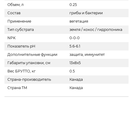
Объем, л
0.25
Состав
грибы и бактерии
Применение
вегетация
Тип субстрата
земля / кокос / гидропоника
NPK
0-0-0
Показатель pH
5.6-6.1
Дополнительные функции
защита, иммунитет
Габариты упаковки, см
13x8x5
Вес БРУТТО, кг
0.5
Страна-производитель
Канада
Страна ТМ
Канада