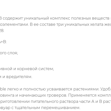
+B содержит уникальный комплекс полезных веществ
оэлементами. В ее составе три уникальных хелата же
28.
+B:
го слоя;
ивной и корневой систем;
м и вредителям.
luble легко и полностью усваивается растениями. Уд
ровинга и начинающих гроверов. Применяется компл
и приготовлении питательного раствора части А и В ра
рвуар с тщательным перемешиванием.