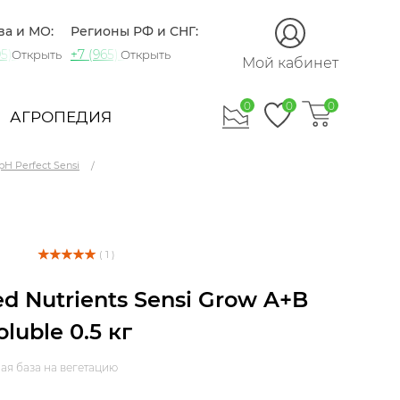
ва и МО:
Регионы РФ и СНГ:
5) 721-60-15
+7 (965) 420-10-10
Открыть
Открыть
Мой кабинет
0
0
0
АГРОПЕДИЯ
pH Perfect Sensi
( 1 )
d Nutrients Sensi Grow A+B
luble 0.5 кг
ая база на вегетацию