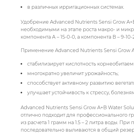
в различных ирригационных системах.
Удобрение Advanced Nutrients Sensi Grow A
необходимыми на этапе роста макро- и микр
компонента А – 15-0-0, а компонента В – 9-10-
Применение Advanced Nutrients Sensi Grow A
стабилизирует кислотность корнеобитаемо
многократно увеличит урожайность;
способствует активному развитию вегетат
улучшает устойчивость к стрессу, болезня
Advanced Nutrients Sensi Grow A+B Water So
отлично подходит для профессионального г
из расчета 1 грамм на 1.5 – 2 литра воды. Пр
последовательно выливаются в общий резе