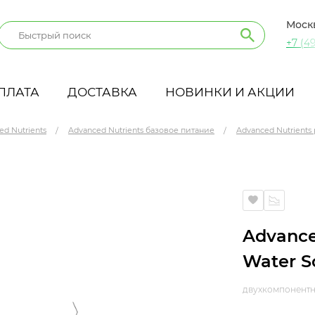
Моск
+7 (49
ПЛАТА
ДОСТАВКА
НОВИНКИ И АКЦИИ
ed Nutrients
Advanced Nutrients базовое питание
Advanced Nutrients 
le 0.5 кг
Advance
Water So
двухкомпонентн