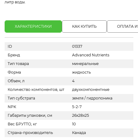
литр воды.
ХАРАКТЕРИСТИКИ
КАК КУПИТЬ
ОПЛАТА И
ID
01337
Бренд
Advanced Nutrients
Тип товара
минеральные
Форма
жидкость
Объем, л
4
Количество компонентов, шт
двухкомпонентные
Тип субстрата
земля / гидропоника
NPK
5-2-7
Габариты упаковки, см
26x28x25
Вес БРУТТО, кг
10
Страна-производитель
Канада