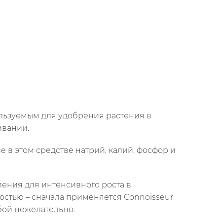
ользуемым для удобрения растения в
ивании.
в этом средстве натрий, калий, фосфор и
ления для интенсивного роста в
остью – сначала применяется Connoisseur
обой нежелательно.