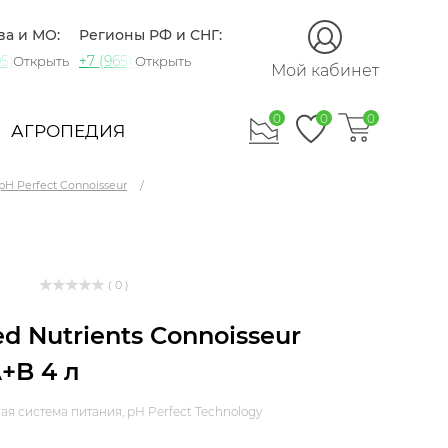
ва и МО:
Регионы РФ и СНГ:
5) 721-60-15
+7 (965) 420-10-10
Открыть
Открыть
Мой кабинет
0
0
0
АГРОПЕДИЯ
pH Perfect Connoisseur
( 0 )
d Nutrients Connoisseur
+B 4 л
я система питания, pH Perfect Technology