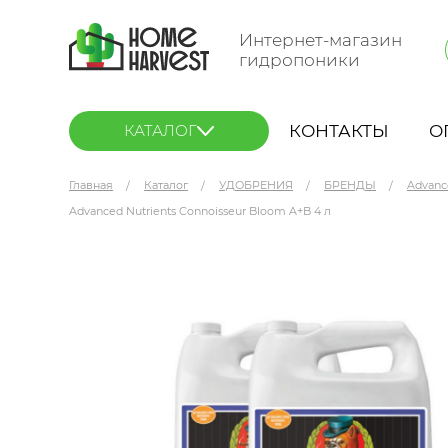
Интернет-магазин
гидропоники
КОНТАКТЫ
О
КАТАЛОГ
Главная
Каталог
УДОБРЕНИЯ
БРЕНДЫ
Advanc
Advanced Nutrients Connoisseur Bloom A+B 4 л
Advanced Nutrients Connoisseur Bloom A+B 4 