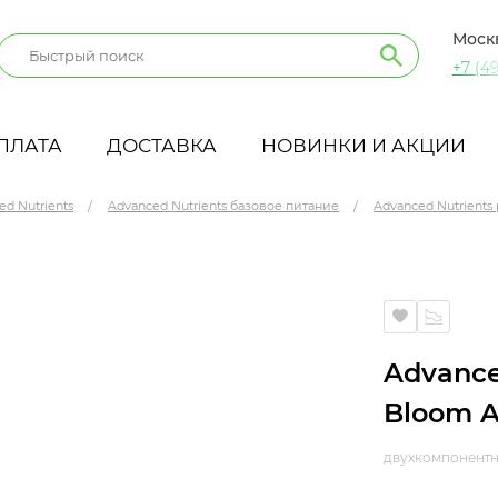
Моск
+7 (49
ПЛАТА
ДОСТАВКА
НОВИНКИ И АКЦИИ
ed Nutrients
Advanced Nutrients базовое питание
Advanced Nutrients 
л
Advance
Bloom A
двухкомпонентна