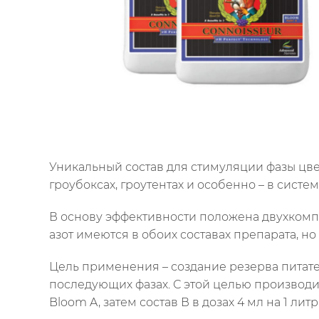
Уникальный состав для стимуляции фазы цв
гроубоксах, гроутентах и особенно – в сис
В основу эффективности положена двухкомпо
азот имеются в обоих составах препарата, но
Цель применения – создание резерва питате
последующих фазах. С этой целью производи
Bloom A, затем состав В в дозах 4 мл на 1 