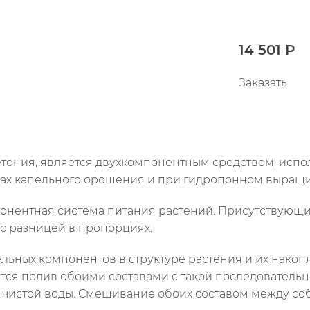
14 501 Р
Заказать
етения, является двухкомпонентным средством, исп
темах капельного орошения и при гидропонном выращ
нентная система питания растений. Присутствующие 
 с разницей в пропорциях.
льных компонентов в структуре растения и их накоп
тся полив обоими составами с такой последовательн
литр чистой воды. Смешивание обоих составом между с