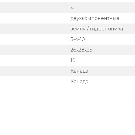
4
двухкомпонентные
земля / гидропоника
5-4-10
26x28x25
10
Канада
Канада