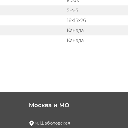
кокос
5-4-5
16х18х26
Канада
Канада
Москва и МО
м. Шаболовская