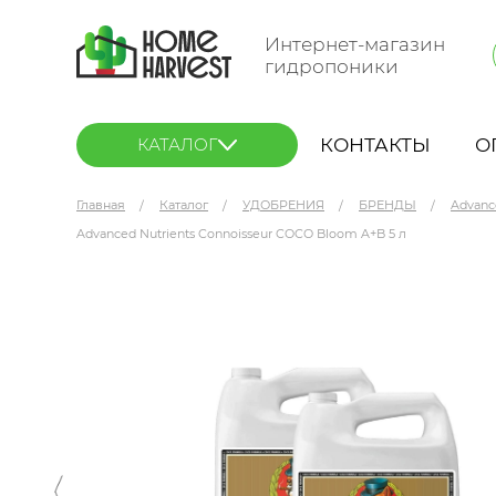
Интернет-магазин
гидропоники
КОНТАКТЫ
О
КАТАЛОГ
Главная
Каталог
УДОБРЕНИЯ
БРЕНДЫ
Advanc
Advanced Nutrients Connoisseur COCO Bloom A+B 5 л
Advanced Nutrients Connoisseur COCO Bloom 