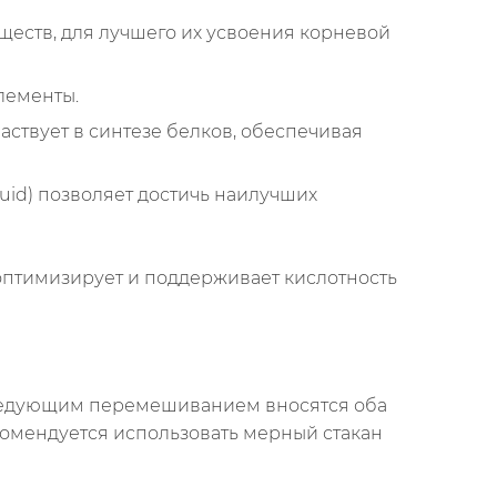
еств, для лучшего их усвоения корневой
лементы.
ствует в синтезе белков, обеспечивая
uid) позволяет достичь наилучших
оптимизирует и поддерживает кислотность
оследующим перемешиванием вносятся оба
комендуется использовать мерный стакан