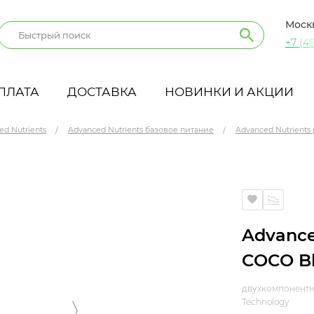
Моск
+7 (49
ПЛАТА
ДОСТАВКА
НОВИНКИ И АКЦИИ
ed Nutrients
Advanced Nutrients базовое питание
Advanced Nutrients 
A+B 5 л
Advance
COCO Bl
двухкомпонентна
Technology