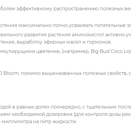
более эффективному распространению полезных вещ
растения максимально полно усваивать питательные э
ильного развития растения аминокислот активно уча
тение, выработку эфирных масел и гормонов.
имулирущими цветение, (например, Big Bud Coco Liq
CO Bloom, помимо вышеназванных полезных свойств, 
водой в равных долях поочерёдно, с тщательным п
нием необходимой дозировки (для контроля дозы ре
 миллилитра на литр жидкости.