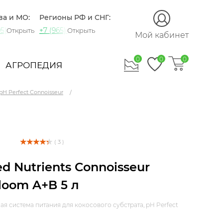
ва и МО:
Регионы РФ и СНГ:
5) 721-60-15
+7 (965) 420-10-10
Открыть
Открыть
Мой кабинет
0
0
0
АГРОПЕДИЯ
pH Perfect Connoisseur
( 3 )
d Nutrients Connoisseur
oom A+B 5 л
я система питания для кокосового субстрата, pH Perfect