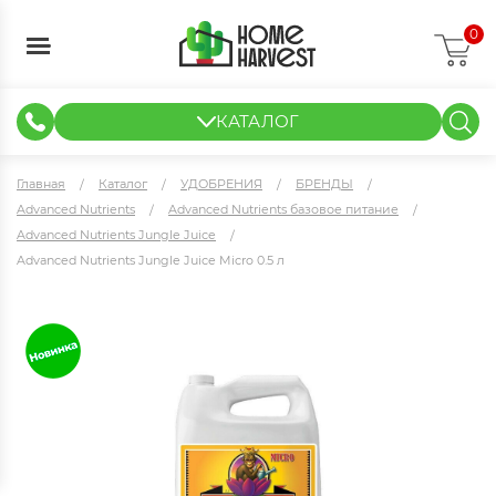
0
КАТАЛОГ
ГИДРОПОНИКА И АЭРОПОНИКА
ИЗМЕРИТЕЛЬНЫЕ ПРИБОРЫ
ТЕНТЫ И ГОТОВЫЕ РЕШЕНИЯ
КЛОНИРОВАНИЕ И РАССАДА
Главная
Каталог
УДОБРЕНИЯ
БРЕНДЫ
Advanced Nutrients
Advanced Nutrients базовое питание
Advanced Nutrients Jungle Juice
Advanced Nutrients Jungle Juice Micro 0.5 л
Advanced Nutrients Jungle Juice Micro 0.5 л