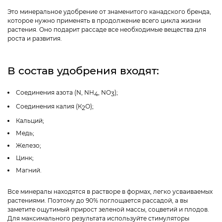
Это минеральное удобрение от знаменитого канадского бренда,
которое нужно применять в продолжение всего цикла жизни
растения. Оно подарит рассаде все необходимые вещества для
роста и развития.
В состав удобрения входят:
Соединения азота (N, NH
, NO
);
4
3
Соединения калия (К
О);
2
Кальций;
Медь;
Железо;
Цинк;
Магний.
Все минералы находятся в растворе в формах, легко усваиваемых
растениями. Поэтому до 90% поглощается рассадой, а вы
заметите ощутимый прирост зеленой массы, соцветий и плодов.
Для максимального результата используйте стимуляторы