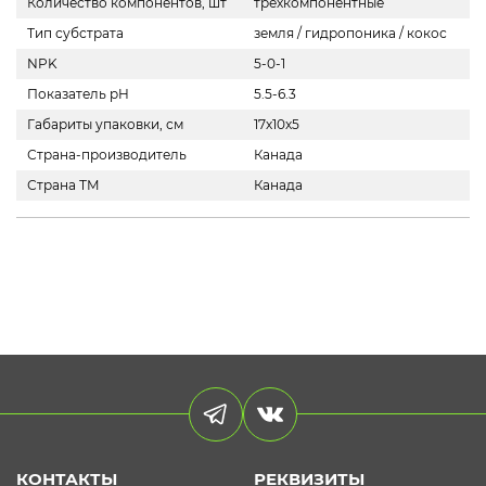
Количество компонентов, шт
трехкомпонентные
Тип субстрата
земля / гидропоника / кокос
NPK
5-0-1
Показатель pH
5.5-6.3
Габариты упаковки, см
17х10х5
Страна-производитель
Канада
Страна ТМ
Канада
КОНТАКТЫ
РЕКВИЗИТЫ