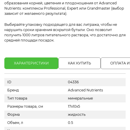
образования корней, цветения и плодоношения от Advanced
Nutrients: комплексы Professional, Expert или Grandmaster (выбор
зависит от желаемого результата).
Выбирайте упаковку подходящего для вас литража, чтобы не
нарушить сроки хранения вскрытой бутыли. Оно позволит
получить 1000 литров питательного раствора, что достаточно для
средней площади посадок.
ХАРАКТЕРИСТИКИ
КАК КУПИТЬ
ОПЛАТА И
ID
04336
Бренд
Advanced Nutrients
Тип товара
минеральные
Размеры товара, см
17х10х5
Форма
жидкость
Объем, л
0.5