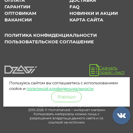
ОПЛАТА
ДОСТАВКА
ГАРАНТИИ
FAQ
ОПТОВИКАМ
НОВИНКИ И АКЦИИ
ВАКАНСИИ
КАРТА САЙТА
ПОЛИТИКА КОНФИДЕНЦИАЛЬНОСТИ
ПОЛЬЗОВАТЕЛЬСКОЕ СОГЛАШЕНИЕ
Скачать
прайс-лист
Пользуясь сайтом вы соглашаетесь с использованием
cookie и
политикой конфиденциальности
.
Хорошо
® – зарегистрированный торговый знак
2015-2026 © Homeharvest – интернет-магазин
Копировать материалы можно лишь с
разрешения владельца данного сайта и со
ссылкой на источник