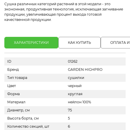
Сушка различных категорий растений в этой модели - это
экономная, продуктивная технология, исключающая загнивание
продукции, увеличивающая процент выхода готовой
качественной продукции.
ХАРАКТЕРИСТИКИ
КАК КУПИТЬ
ОПЛАТА И
ID
01262
Бренд
GARDEN HIGHPRO
Тип товара
сушилки
Цвет
черный
Форма
круглая
Материал
нейлон 100%
Диаметр, см
75
Высота борта, см
5
Количество секций, шт
6