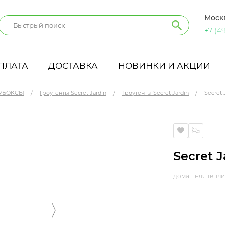
Моск
+7 (49
ПЛАТА
ДОСТАВКА
НОВИНКИ И АКЦИИ
УБОКСЫ
Гроутенты Secret Jardin
Гроутенты Secret Jardin
Secret 
Secret J
домашняя тепли