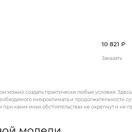
10 821 Р
Заказать
ором можно создать практически любые условия. Зде
необходимого микроклимата и продолжительности суто
 при каких иных обстоятельствах не окрепнут и не п
ной модели