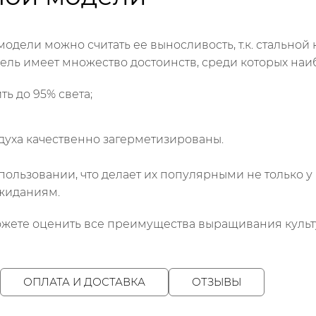
ели можно считать ее выносливость, т.к. стальной к
ль имеет множество достоинств, среди которых на
ь до 95% света;
духа качественно загерметизированы.
льзовании, что делает их популярными не только у п
ожиданиям.
жете оценить все преимущества выращивания культ
ОПЛАТА И ДОСТАВКА
ОТЗЫВЫ