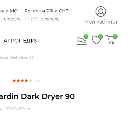
ва и МО:
Регионы РФ и СНГ:
5) 721-60-15
+7 (965) 420-10-10
Открыть
Открыть
Мой кабинет
0
0
0
АГРОПЕДИЯ
Jardin Dark Dryer 90
( 4 )
ardin Dark Dryer 90
ца 90х90х180 см