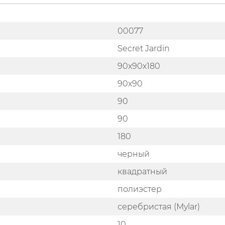
00077
Secret Jardin
90x90х180
90х90
90
90
180
черный
квадратный
полиэстер
серебристая (Mylar)
10