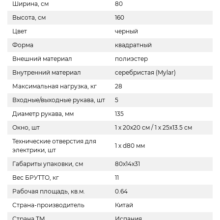
Ширина, см
80
Высота, см
160
Цвет
черный
Форма
квадратный
Внешний материал
полиэстер
Внутренний материал
серебристая (Mylar)
Максимальная нагрузка, кг
28
Входные/выходные рукава, шт
5
Диаметр рукава, мм
135
Окно, шт
1 х 20х20 см / 1 х 25х13.5 см
Технические отверстия для
1 х d80 мм
электрики, шт
Габариты упаковки, см
80x14x31
Вес БРУТТО, кг
11
Рабочая площадь, кв.м.
0.64
Страна-производитель
Китай
Страна ТМ
Испания