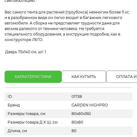
светоизоляцию.
Вес самого тента для растений (гроубокса) немногим более 11 кг,
и в разобранном виде он легко входит в багажник легкового
автомобиля. А сборка не представляет трудности даже для
весьма далекого от техники человека. Не требуется
специального оборудования, а инструкция подробна, как в
конструкторе ЛЕГО.
Дверь 75х140 см, шт:
1
ХАРАКТЕРИСТИКИ
КАК КУПИТЬ
ОПЛАТА И
ID
01738
Бренд
GARDEN HIGHPRO
Размеры товара, см
80х80х160
Размеры товара Д Х Ш, см
80х80
Длина, см
80