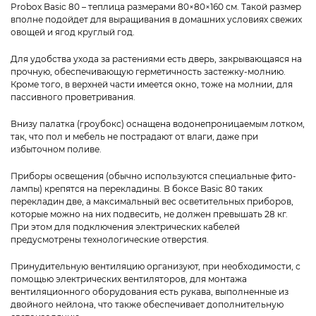
Probox Basic 80 – теплица размерами 80×80×160 см. Такой размер
вполне подойдет для выращивания в домашних условиях свежих
овощей и ягод круглый год.
Для удобства ухода за растениями есть дверь, закрывающаяся на
прочную, обеспечивающую герметичность застежку-молнию.
Кроме того, в верхней части имеется окно, тоже на молнии, для
пассивного проветривания.
Внизу палатка (гроубокс) оснащена водонепроницаемым лотком,
так, что пол и мебель не пострадают от влаги, даже при
избыточном поливе.
Приборы освещения (обычно используются специальные фито-
лампы) крепятся на перекладины. В боксе Basic 80 таких
перекладин две, а максимальный вес осветительных приборов,
которые можно на них подвесить, не должен превышать 28 кг.
При этом для подключения электрических кабелей
предусмотрены технологические отверстия.
Принудительную вентиляцию организуют, при необходимости, с
помощью электрических вентиляторов, для монтажа
вентиляционного оборудования есть рукава, выполненные из
двойного нейлона, что также обеспечивает дополнительную