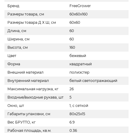
Бренд
FreeGrower
Размеры товара, см
60х60х160
Размеры товара Д Х Ш, см
60х60
Длина, см
60
Ширина, см
60
Высота, см
160
Цвет
бежевый
Форма
квадратный
Внешний материал
полиэстер
Внутренний материал
белый светоотражающий
Максимальная нагрузка, кг
26
Входные/выходные рукава, шт
5
Окно, шт
1, с сеткой
Габариты упаковки, см
80х25х15
Вес БРУТТО, кг
6.9
Рабочая площадь, кв.м.
0.36