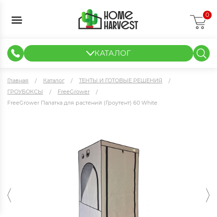
0
КАТАЛОГ
ГИДРОПОНИКА И АЭРОПОНИКА
ИЗМЕРИТЕЛЬНЫЕ ПРИБОРЫ
ТЕНТЫ И ГОТОВЫЕ РЕШЕНИЯ
КЛОНИРОВАНИЕ И РАССАДА
Главная
Каталог
ТЕНТЫ И ГОТОВЫЕ РЕШЕНИЯ
ГРОУБОКСЫ
FreeGrower
FreeGrower Палатка для растений (Гроутент) 60 White
FreeGrower Палатка для растений (Гроутент) 60 White