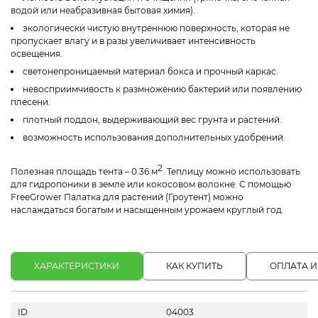
водой или неабразивная бытовая химия).
экологически чистую внутреннюю поверхность, которая не
пропускает влагу и в разы увеличивает интенсивность
освещения.
светонепроницаемый материал бокса и прочный каркас.
невосприимчивость к размножению бактерий или появлению
плесени.
плотный поддон, выдерживающий вес грунта и растений.
возможность использования дополнительных удобрений.
2
Полезная площадь тента – 0.36 м
. Теплицу можно использовать
для гидропоники в земле или кокосовом волокне. С помощью
FreeGrower Палатка для растений (Гроутент) можно
наслаждаться богатым и насыщенным урожаем круглый год.
ХАРАКТЕРИСТИКИ
КАК КУПИТЬ
ОПЛАТА И
ID
04003