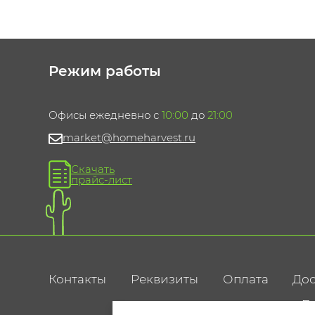
Режим работы
Офисы ежедневно с
10:00
до
21:00
market@homeharvest.ru
Скачать
прайс-лист
Контакты
Реквизиты
Оплата
Дос
По