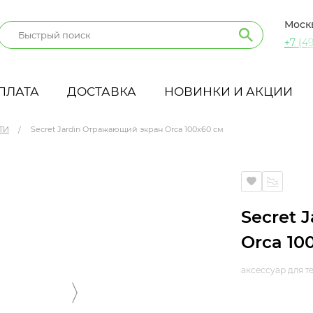
Моск
+7 (49
ПЛАТА
ДОСТАВКА
НОВИНКИ И АКЦИИ
ТИ
Secret Jardin Отражающий экран Orca 100x60 см
 см
Secret 
Orca 10
аксессуар для т