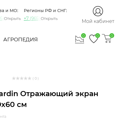
ва и МО:
Регионы РФ и СНГ:
5) 721-60-15
+7 (965) 420-10-10
Открыть
Открыть
Мой кабинет
0
0
0
АГРОПЕДИЯ
( 0 )
Jardin Отражающий экран
0x60 см
ента