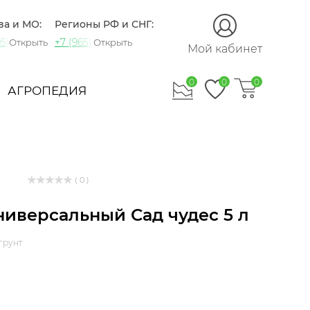
ва и МО:
Регионы РФ и СНГ:
5) 721-60-15
+7 (965) 420-10-10
Открыть
Открыть
Мой кабинет
0
0
0
АГРОПЕДИЯ
( 0 )
ниверсальный Сад чудес 5 л
грунт