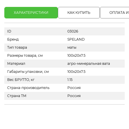
ХАРАКТЕРИСТИКИ
КАК КУПИТЬ
ОПЛАТА И
ID
03026
Бренд
SPELAND
Тип товара
маты
Размеры товара, см
100х20х7.5
Материал
агро-минеральная вата
Габариты упаковки, см
100х20х7.5
Вес БРУТТО, кг
1.15
Страна-производитель
Россия
Страна ТМ
Россия