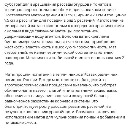
Субстрат для выращивания рассады огурцов и томатов в
теплицах гидропонным способом и при капельном поливе.
Поставляется матами длиной 100 см, шириной 20 см и толщиной
7.5 см и рассчитан для посадки в ряд 5 растений. Изготовлен из
минеральной ваты со склонными к отвердению органическими
смолами в виде связанной матрицы, пропитанной
удерживающим воду агентом. Волокна ваты скреплены
биополимерным материалом, за счет чего мат приобретает
жесткость, эластичность и высокую гигроскопичность. Мат
стерильный, не изменяет химический состав питательных
растворов. Механически стабильный и может использоваться 2
года.
Маты прошли испытания в тепличных хозяйствах различных
регионов России. В ходе многолетних наблюдений за
агротехнологическими процессами выявлено, что субстрат
обильно напитывается влагой и питательными веществами,
обеспечивает наилучший водный и воздушный баланс,
равномерное разрастание корневой системы. Это
благоприятствует росту рассады, развитию растений и в
результате повышению урожайности. Возможно вторичное
использование матов для мульчирования почвы и добавления в
питающие смеси.