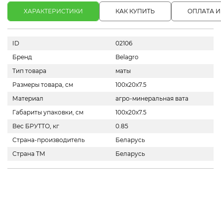
ХАРАКТЕРИСТИКИ
КАК КУПИТЬ
ОПЛАТА И
ID
02106
Бренд
Belagro
Тип товара
маты
Размеры товара, см
100х20х7.5
Материал
агро-минеральная вата
Габариты упаковки, см
100х20х7.5
Вес БРУТТО, кг
0.85
Страна-производитель
Беларусь
Страна ТМ
Беларусь