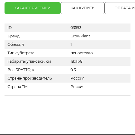
ХАРАКТЕРИСТИКИ
КАК КУПИТЬ
ОПЛАТА И
ID
03593
Бренд
GrowPlant
Объем, л
1
Тип субстрата
пеностекло
Габариты упаковки, см
18х11х8
Вес БРУТТО, кг
0.3
Страна-производитель
Россия
Страна ТМ
Россия