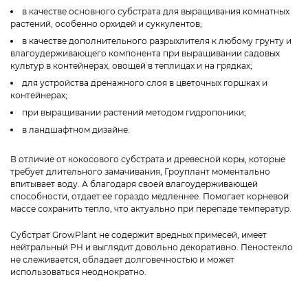
в качестве основного субстрата для выращивания комнатных
растений, особенно орхидей и суккулентов;
в качестве дополнительного разрыхлителя к любому грунту и
влагоудерживающего компонента при выращивании садовых
культур в контейнерах, овощей в теплицах и на грядках;
для устройства дренажного слоя в цветочных горшках и
контейнерах;
при выращивании растений методом гидропоники;
в ландшафтном дизайне.
В отличие от кокосового субстрата и древесной коры, которые
требует длительного замачивания, Гроуплант моментально
впитывает воду. А благодаря своей влагоудерживающей
способности, отдает ее гораздо медленнее. Помогает корневой
массе сохранить тепло, что актуально при перепаде температур.
Субстрат GrowPlant не содержит вредных примесей, имеет
нейтральный PH и выглядит довольно декоративно. Пеностекло
не слеживается, обладает долговечностью и может
использоваться неоднократно.