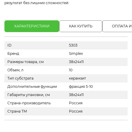
результат без лишних сложностей.
ХАРАКТЕРИСТИКИ
КАК КУПИТЬ
ОПЛАТА И
ID
5303
Бренд
Simplex
Размеры товара, см
38х24х11
Объем, л
10
Тип субстрата
керамзит
Дополнительные функции
фракция 5-10
Габариты упаковки, см
38х24х11
Страна-производитель
Россия
Страна ТМ
Россия