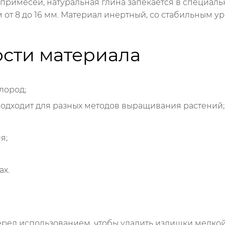
и примесей, натуральная глина запекается в специал
 от 8 до 16 мм. Материал инертный, со стабильным у
сти материала
лород;
одходит для разных методов выращивания растений;
я;
ах.
ред использованием, чтобы удалить излишки мелкой