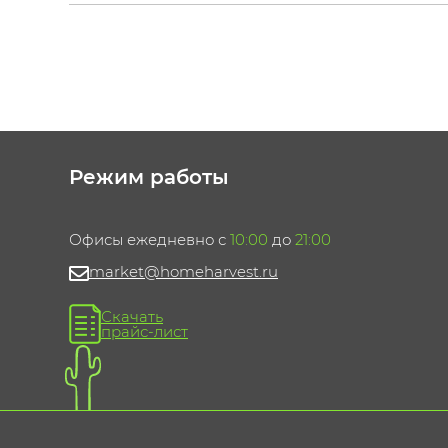
Режим работы
Офисы ежедневно с
10:00
до
21:00
market@homeharvest.ru
Скачать
прайс-лист