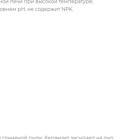
ьной печи при высокой температуре;
ровнем pH, не содержит NPK.
 глиняной пыли. Керамзит засыпают на дно