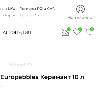
ва и МО:
Регионы РФ и СНГ:
5) 721-60-15
+7 (965) 420-10-10
Открыть
Открыть
Мой кабинет
0
0
0
АГРОПЕДИЯ
( 0 )
 Europebbles Керамзит 10 л
та