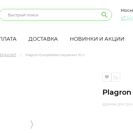
Моск
+7 (49
ПЛАТА
ДОСТАВКА
НОВИНКИ И АКЦИИ
ЕРАМЗИТ
Plagron Europebbles Керамзит 10 л
Plagron
дренаж для грун