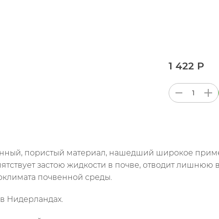
1 422 Р
нный, пористый материал, нашедший широкое приме
ятствует застою жидкости в почве, отводит лишнюю в
оклимата почвенной среды.
 в Нидерландах.