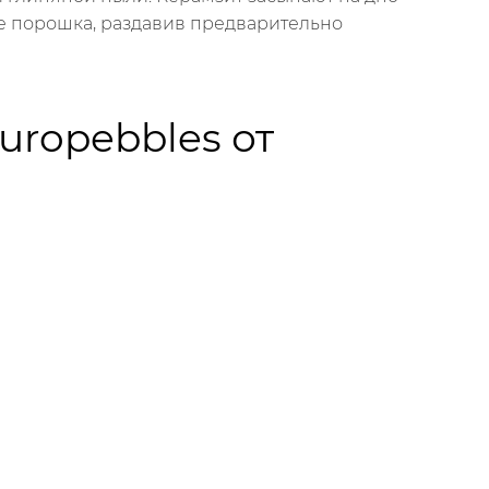
де порошка, раздавив предварительно
ropebbles от