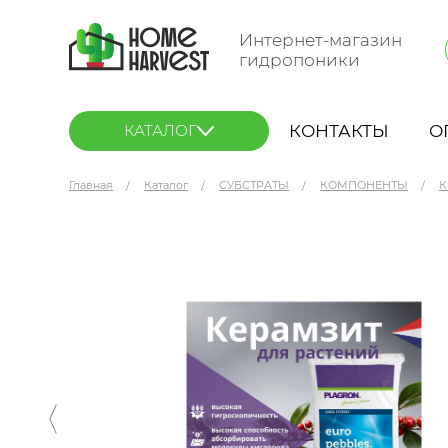
Интернет-магазин
гидропоники
КОНТАКТЫ
О
КАТАЛОГ
Главная
Каталог
СУБСТРАТЫ
КОМПОНЕНТЫ
К
Plagron Europebbles Керамзит 10 л