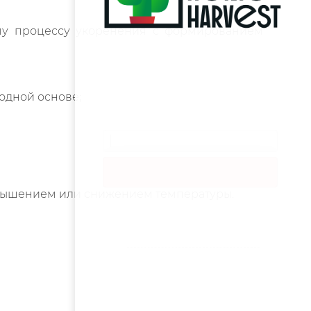
ому процессу укоренения с формированием
Здравствуйте,
водной основе;
хотите, мы перезвоним
Вам за 24 секунды?
Позвоните мне!
00
:
23
овышением или снижением температуры.
Выбрать удобное время звонка