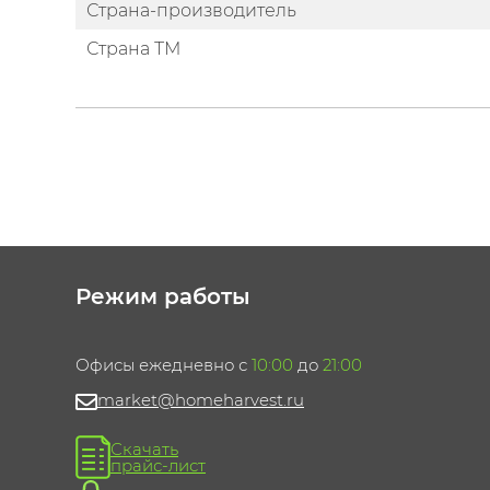
Страна-производитель
Страна ТМ
Режим работы
Офисы ежедневно с
10:00
до
21:00
market@homeharvest.ru
Скачать
прайс-лист