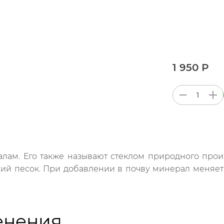
1 950 Р
лам. Его также называют стеклом природного про
ий песок. При добавлении в почву минерал меняет е
енения