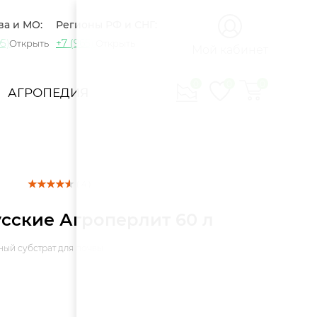
Закрыть
ва и МО:
Регионы РФ и СНГ:
5) 721-60-15
+7 (965) 420-10-10
Открыть
Открыть
Мой кабинет
0
0
0
АГРОПЕДИЯ
( 4 )
сские Агроперлит 60 л
ый субстрат для почвы