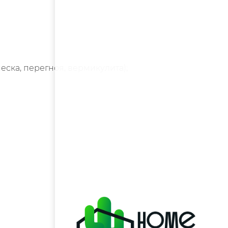
еска, перегноя, вермикулита);