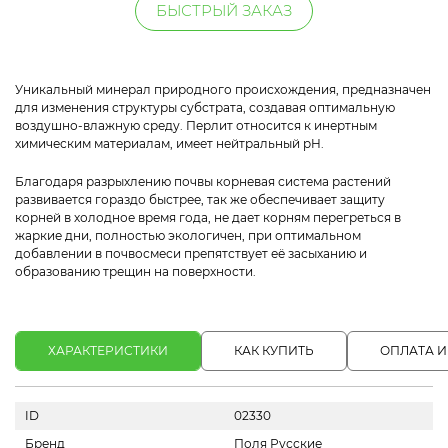
БЫСТРЫЙ ЗАКАЗ
Уникальный минерал природного происхождения, предназначен
для изменения структуры субстрата, создавая оптимальную
воздушно-влажную среду. Перлит относится к инертным
химическим материалам, имеет нейтральный pH.
Благодаря разрыхлению почвы корневая система растений
развивается гораздо быстрее, так же обеспечивает защиту
корней в холодное время года, не дает корням перегреться в
жаркие дни, полностью экологичен, при оптимальном
добавлении в почвосмеси препятствует её засыханию и
образованию трещин на поверхности.
ХАРАКТЕРИСТИКИ
КАК КУПИТЬ
ОПЛАТА И
ID
02330
Бренд
Поля Русские