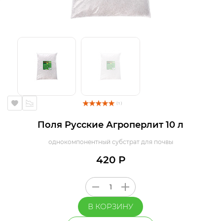
( 1 )
Поля Русские Агроперлит 10 л
однокомпонентный субстрат для почвы
420 Р
В КОРЗИНУ