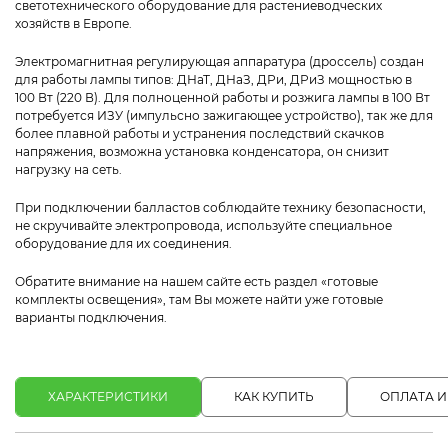
светотехнического оборудование для растениеводческих
хозяйств в Европе.
Электромагнитная регулирующая аппаратура (дроссель) создан
для работы лампы типов: ДНаТ, ДНаЗ, ДРи, ДРиЗ мощностью в
100 Вт (220 В). Для полноценной работы и розжига лампы в 100 Вт
потребуется ИЗУ (импульсно зажигающее устройство), так же для
более плавной работы и устранения последствий скачков
напряжения, возможна установка конденсатора, он снизит
нагрузку на сеть.
При подключении балластов соблюдайте технику безопасности,
не скручивайте электропровода, используйте специальное
оборудование для их соединения.
Обратите внимание на нашем сайте есть раздел «готовые
комплекты освещения», там Вы можете найти уже готовые
варианты подключения.
ХАРАКТЕРИСТИКИ
КАК КУПИТЬ
ОПЛАТА И