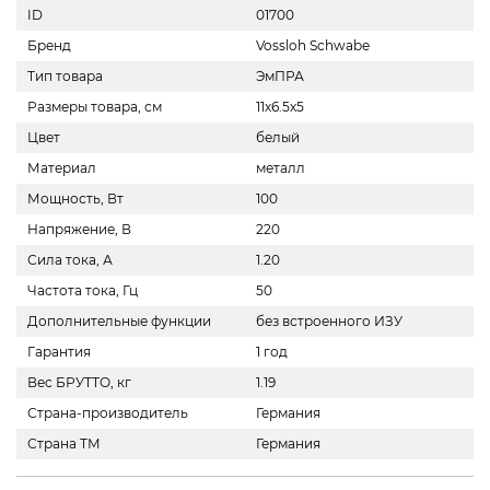
ID
01700
Бренд
Vossloh Schwabe
Тип товара
ЭмПРА
Размеры товара, см
11х6.5х5
Цвет
белый
Материал
металл
Мощность, Вт
100
Напряжение, В
220
Сила тока, А
1.20
Частота тока, Гц
50
Дополнительные функции
без встроенного ИЗУ
Гарантия
1 год
Вес БРУТТО, кг
1.19
Страна-производитель
Германия
Страна ТМ
Германия