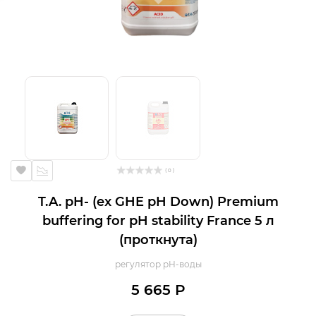
( 0 )
T.A. pH- (ex GHE pH Down) Premium
buffering for pH stability France 5 л
(проткнута)
регулятор pH-воды
5 665 Р