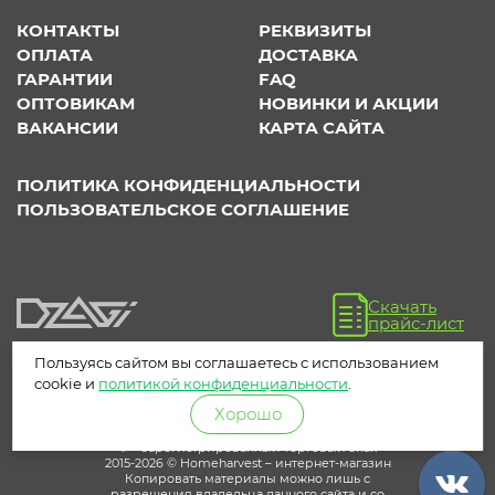
КОНТАКТЫ
РЕКВИЗИТЫ
ОПЛАТА
ДОСТАВКА
ГАРАНТИИ
FAQ
ОПТОВИКАМ
НОВИНКИ И АКЦИИ
ВАКАНСИИ
КАРТА САЙТА
ПОЛИТИКА КОНФИДЕНЦИАЛЬНОСТИ
ПОЛЬЗОВАТЕЛЬСКОЕ СОГЛАШЕНИЕ
Скачать
прайс-лист
Пользуясь сайтом вы соглашаетесь с использованием
cookie и
политикой конфиденциальности
.
Хорошо
® – зарегистрированный торговый знак
2015-2026 © Homeharvest – интернет-магазин
Копировать материалы можно лишь с
разрешения владельца данного сайта и со