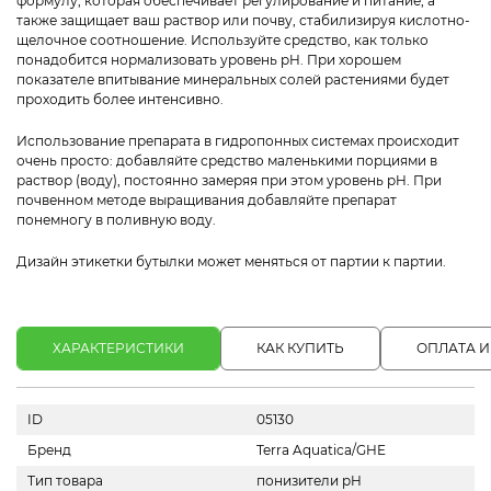
формулу, которая обеспечивает регулирование и питание, а
также защищает ваш раствор или почву, стабилизируя кислотно-
щелочное соотношение. Используйте средство, как только
понадобится нормализовать уровень pH. При хорошем
показателе впитывание минеральных солей растениями будет
проходить более интенсивно.
Использование препарата в гидропонных системах происходит
очень просто: добавляйте средство маленькими порциями в
раствор (воду), постоянно замеряя при этом уровень pH. При
почвенном методе выращивания добавляйте препарат
понемногу в поливную воду.
Дизайн этикетки бутылки может меняться от партии к партии.
ХАРАКТЕРИСТИКИ
КАК КУПИТЬ
ОПЛАТА И
ID
05130
Бренд
Terra Aquatica/GHE
Тип товара
понизители pH