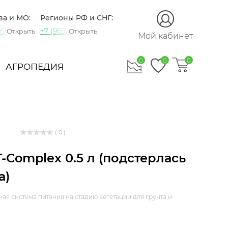
ва и МО:
Регионы РФ и СНГ:
5) 721-60-15
+7 (965) 420-10-10
Открыть
Открыть
Мой кабинет
0
0
0
АГРОПЕДИЯ
( 0 )
T-Complex 0.5 л (подстерлась
а)
я система питания на стадию вегетации для грунта и