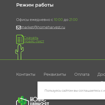
Режим работы
Офисы ежедневно с
10:00
до
21:00
market@homeharvest.ru
Скачать
прайс-лист
Контакты
Реквизиты
Оплата
Дос
По
Пользуясь сайтом вы соглашаетесь с 