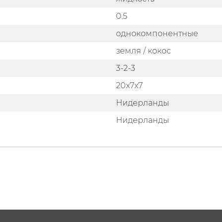
0.5
однокомпонентные
земля / кокос
3-2-3
20x7x7
Нидерланды
Нидерланды