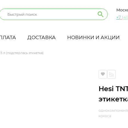
Моск
+7 (49
ПЛАТА
ДОСТАВКА
НОВИНКИ И АКЦИИ
5 л (подстерлась этикетка)
)
Hesi TN
этикетк
однокомпонентна
кокоса