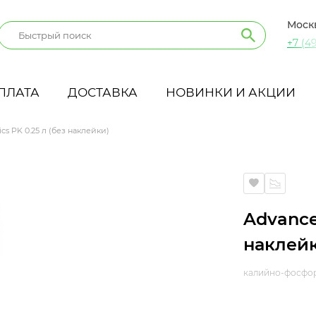
Моск
+7 (49
ПЛАТА
ДОСТАВКА
НОВИНКИ И АКЦИИ
cs PK 0.25 л (без наклейки)
и)
Advance
наклей
калийно-фосфор