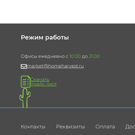
Режим работы
Офисы ежедневно с
10:00
до
21:00
market@homeharvest.ru
Скачать
прайс-лист
Контакты
Реквизиты
Оплата
Дос