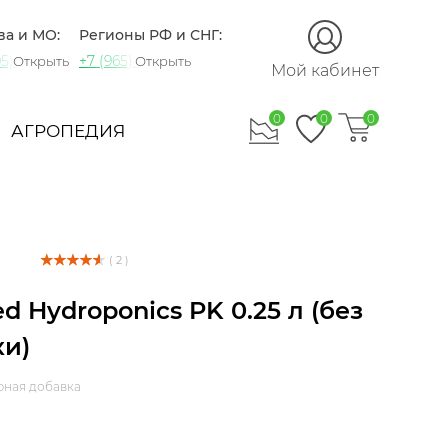
ва и МО:
Регионы РФ и СНГ:
5) 721-60-15
+7 (965) 420-10-10
Открыть
Открыть
Мой кабинет
0
0
0
АГРОПЕДИЯ
( 2 )
d Hydroponics PK 0.25 л (без
ки)
ная добавка