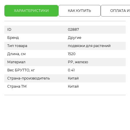
ХАРАКТЕРИСТИКИ
КАК КУПИТЬ
ОПЛАТА И
ID
02887
Бренд
Другие
Тип товара
подвязки для растений
Длина, см
1520
Материал
РР, железо
Вес БРУТТО, кг
0.41
Страна-производитель
Китай
Страна ТМ
Китай