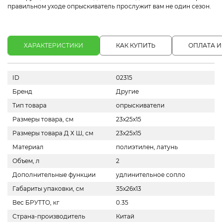
правильном уходе опрыскиватель прослужит вам не один сезон.
ХАРАКТЕРИСТИКИ
КАК КУПИТЬ
ОПЛАТА И
ID
02315
Бренд
Другие
Тип товара
опрыскиватели
Размеры товара, см
23х25х15
Размеры товара Д Х Ш, см
23х25х15
Материал
полиэтилен, латунь
Объем, л
2
Дополнительные функции
удлинительное сопло
Габариты упаковки, см
35х26х13
Вес БРУТТО, кг
0.35
Страна-производитель
Китай