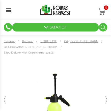
0
КАТАЛОГ
ГИДРОПОНИКА И АЭРОПОНИКА
ИЗМЕРИТЕЛЬНЫЕ ПРИБОРЫ
ТЕНТЫ И ГОТОВЫЕ РЕШЕНИЯ
КЛОНИРОВАНИЕ И РАССАДА
Главная
Каталог
ПОЛЕЗНОЕ
САДОВЫЙ ИНВЕНТАРЬ
ОПРЫСКИВАТЕЛИ И РАСПЫЛИТЕЛИ
Elipu Deluxe Mist Опрыскиватель 2 л
Elipu Deluxe Mist Опрыскиватель 2 л