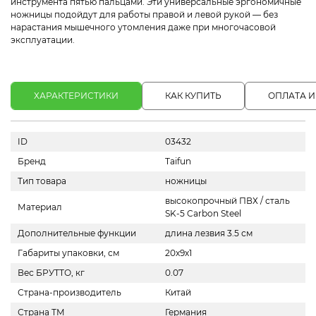
инструмента пятью пальцами. Эти универсальные эргономичные
ножницы подойдут для работы правой и левой рукой — без
нарастания мышечного утомления даже при многочасовой
эксплуатации.
ХАРАКТЕРИСТИКИ
КАК КУПИТЬ
ОПЛАТА И
ID
03432
Бренд
Taifun
Тип товара
ножницы
высокопрочный ПВХ / сталь
Материал
SK-5 Carbon Steel
Дополнительные функции
длина лезвия 3.5 см
Габариты упаковки, см
20х9х1
Вес БРУТТО, кг
0.07
Страна-производитель
Китай
Страна ТМ
Германия