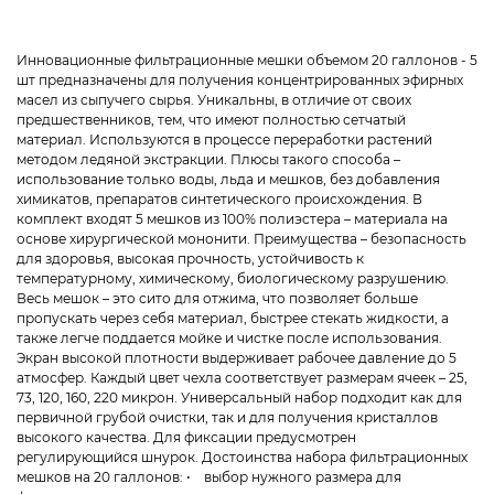
Инновационные фильтрационные мешки объемом 20 галлонов - 5
шт предназначены для получения концентрированных эфирных
масел из сыпучего сырья. Уникальны, в отличие от своих
предшественников, тем, что имеют полностью сетчатый
материал. Используются в процессе переработки растений
методом ледяной экстракции. Плюсы такого способа –
использование только воды, льда и мешков, без добавления
химикатов, препаратов синтетического происхождения. В
комплект входят 5 мешков из 100% полиэстера – материала на
основе хирургической мононити. Преимущества – безопасность
для здоровья, высокая прочность, устойчивость к
температурному, химическому, биологическому разрушению.
Весь мешок – это сито для отжима, что позволяет больше
пропускать через себя материал, быстрее стекать жидкости, а
также легче поддается мойке и чистке после использования.
Экран высокой плотности выдерживает рабочее давление до 5
атмосфер. Каждый цвет чехла соответствует размерам ячеек – 25,
73, 120, 160, 220 микрон. Универсальный набор подходит как для
первичной грубой очистки, так и для получения кристаллов
высокого качества. Для фиксации предусмотрен
регулирующийся шнурок. Достоинства набора фильтрационных
мешков на 20 галлонов: • выбор нужного размера для