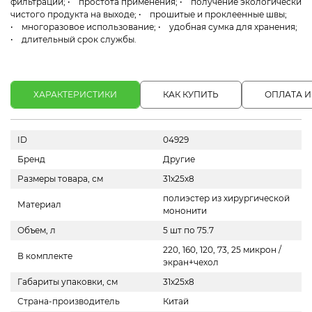
фильтрации; • простота применения; • получение экологически
чистого продукта на выходе; • прошитые и проклеенные швы;
• многоразовое использование; • удобная сумка для хранения;
• длительный срок службы.
ХАРАКТЕРИСТИКИ
КАК КУПИТЬ
ОПЛАТА И
ID
04929
Бренд
Другие
Размеры товара, см
31х25х8
полиэстер из хирургической
Материал
мононити
Объем, л
5 шт по 75.7
220, 160, 120, 73, 25 микрон /
В комплекте
экран+чехол
Габариты упаковки, см
31х25х8
Страна-производитель
Китай